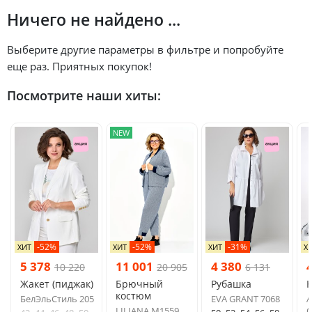
Ничего не найдено ...
Выберите другие параметры в фильтре и попробуйте
еще раз. Приятных покупок!
Посмотрите наши хиты:
NEW
-52%
-52%
-31%
ХИТ
ХИТ
ХИТ
Х
5 378
11 001
4 380
10 220
20 905
6 131
Жакет (пиджак)
Брючный
Рубашка
костюм
БелЭльСтиль 205
EVA GRANT 7068
A
LILIANA М1559
C