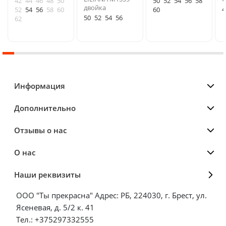
42
44
46
48
50
50
52
54
56
58
двойка
4
52
54
56
58
60
60
50
52
54
56
62
Информация
Дополнительно
Отзывы о нас
О нас
Наши реквизиты
ООО "Ты прекрасна" Адрес: РБ, 224030, г. Брест, ул.
Ясеневая, д. 5/2 к. 41
Тел.: +375297332555