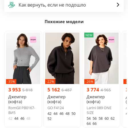
Как вернуть, если не подошло
Похожие модели
NEW
-35%
-22%
-26%
-
3 953
5 162
3 774
5 818
6 487
4 965
Джемпер
Джемпер
Джемпер
(кофта)
(кофта)
(кофта)
(
RomGil РВ0167-
GO F4124
Larini 089 ONE
A
ВИ5
SIZE
42
44
46
48
50
4
42
44
46
48
54
56
58
60
62
52
64
66