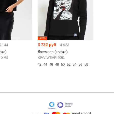
-26%
3 722 руб
3 530 р
5 144
4 923
фта)
Джемпер (кофта)
Джемпер
6-ХМ5
KIVVIWEAR 4061
Bonadi 20
42
44
46
48
50
52
54
56
58
42
44
46