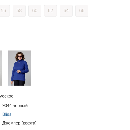
56
58
60
62
64
66
усское
9044 черный
Bliss
Джемпер (кофта)