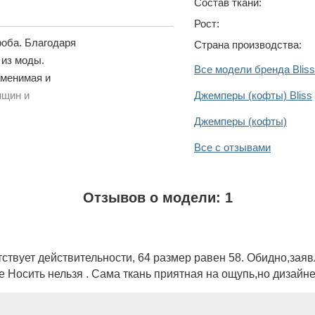
Состав ткани:
Рост:
оба. Благодаря
Страна производства:
 из моды.
Все модели бренда Bliss
аменимая и
Джемперы (кофты) Bliss
нщин и
Джемперы (кофты)
Все с отзывами
Отзывов о модели: 1
тствует действительности, 64 размер равен 58. Обидно,заяв
 Носить нельзя . Сама ткань приятная на ощупь,но дизайне