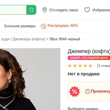
Отследить заказ
Избранно
Распродажа -60%
Большие размеры
 худи
/
Джемперы (кофты)
>
Bliss 9044 черный
Джемпер (кофта)
АКЦИЯ: ПОСЛЕДНИЙ ШАНС
(1 отзы
Нет в продаже
Промокод
Выберите размер: