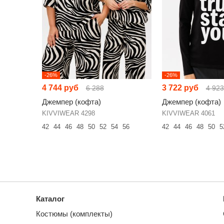
-26%
-26%
4 744 руб
3 722 руб
6 288
4 923
Джемпер (кофта)
Джемпер (кофта)
KIVVIWEAR 4298
KIVVIWEAR 4061
42
44
46
48
50
52
54
56
42
44
46
48
50
5
Каталог
Костюмы (комплекты)