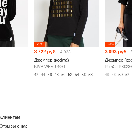
-26%
-26%
3 722 руб
3 893 руб
4 923
Джемпер (кофта)
Джемпер (ко
KIVVIWEAR 4061
RomGil РВ023
2
42
44
46
48
50
52
54
56
58
46
48
50
52
Клиентам
Отзывы о нас