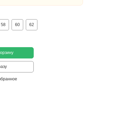
58
60
62
корзину
разу
збранное