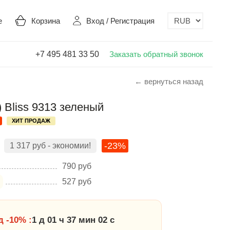
е
Корзина
Вход
/
Регистрация
+7 495 481 33 50
Заказать обратный звонок
← вернуться назад
 Bliss 9313 зеленый
ХИТ ПРОДАЖ
-23%
1 317
руб
- экономии!
790
руб
527
руб
 -10% :
1 д 01 ч 37 мин 01 с