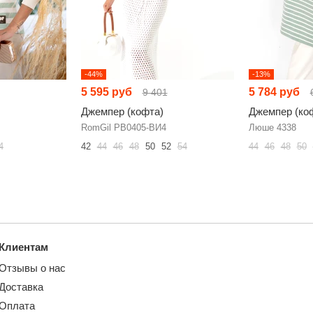
-44%
-13%
5 595 руб
5 784 руб
9 401
Джемпер (кофта)
Джемпер (ко
RomGil РВ0405-ВИ4
Люше 4338
4
42
44
46
48
50
52
54
44
46
48
50
Клиентам
Отзывы о нас
Доставка
Оплата