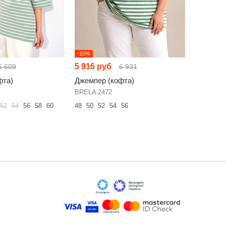
-15%
-19%
5 916 руб
5 384 р
6 609
6 931
фта)
Джемпер (кофта)
Джемпер
BRELA 2472
HIT 2014/
52
54
56
58
60
48
50
52
54
56
44
46
48