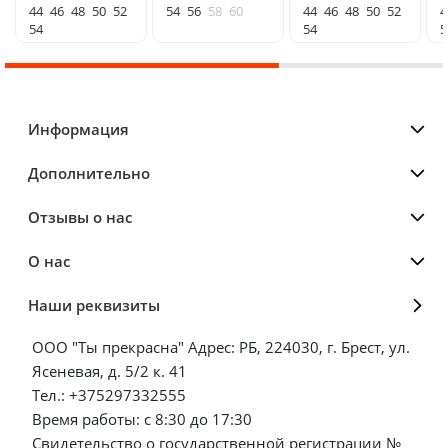
44
46
48
50
52
54
56
58
60
44
46
48
50
52
4
54
54
5
Информация
Дополнительно
Отзывы о нас
О нас
Наши реквизиты
ООО "Ты прекрасна" Адрес: РБ, 224030, г. Брест, ул.
Ясеневая, д. 5/2 к. 41
Тел.: +375297332555
Время работы: с 8:30 до 17:30
Свидетельство о государственной регистрации №