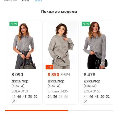
Похожие модели
NEW
NEW
-3%
8 090
8 350
8 478
8 574
Джемпер
Джемпер
Джемпер
(кофта)
(кофта)
(кофта)
EOLA 3159
Jurimex 3436
EOLA 3160
44
46
48
50
52
54
56
58
60
44
46
48
50
52
54
54