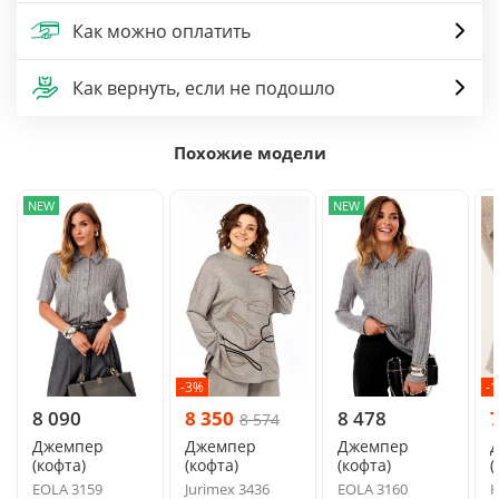
Как можно оплатить
Как вернуть, если не подошло
Похожие модели
NEW
NEW
-3%
-
8 090
8 350
8 478
8 574
Джемпер
Джемпер
Джемпер
(кофта)
(кофта)
(кофта)
(
EOLA 3159
Jurimex 3436
EOLA 3160
K