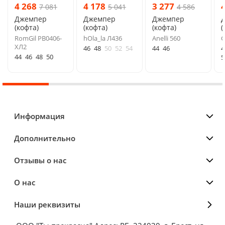
4 268
4 178
3 277
7 081
5 041
4 586
Джемпер
Джемпер
Джемпер
(кофта)
(кофта)
(кофта)
(
RomGil РВ0406-
hOla_la Л436
Anelli 560
G
ХЛ2
46
48
50
52
54
44
46
4
44
46
48
50
5
Информация
Дополнительно
Отзывы о нас
О нас
Наши реквизиты