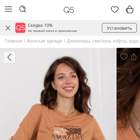
Скидка 10%
Установить
На первый заказ в приложении
Главная
Женская одежда
Джемперы, свитеры, кофты, худи