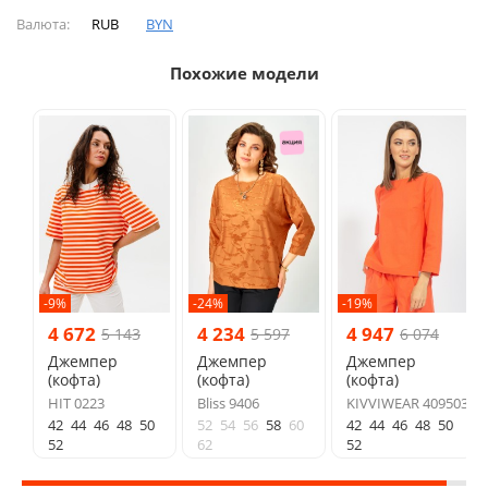
Валюта:
RUB
BYN
Похожие модели
-9%
-24%
-19%
4 672
4 234
4 947
5 143
5 597
6 074
Джемпер
Джемпер
Джемпер
(кофта)
(кофта)
(кофта)
HIT 0223
Bliss 9406
KIVVIWEAR 409503
42
44
46
48
50
52
54
56
58
60
42
44
46
48
50
52
62
52