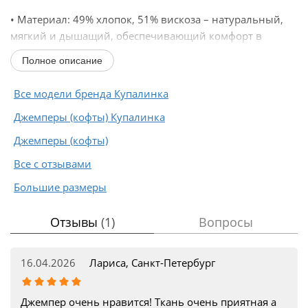
• Материал: 49% хлопок, 51% вискоза – натуральный,
мягкий и дышащий, обеспечивающий комфорт в
течение всего дня.
Полное описание
• Дизайн: Принт с надписью "BELIEVE IN AMAZING" и
леопардовым узором...
Все модели бренда Купалинка
Джемперы (кофты) Купалинка
Джемперы (кофты)
Все с отзывами
Большие размеры
Отзывы
(1)
Вопросы
16.04.2026
Лариса, Санкт-Петербург
Джемпер очень нравится! Ткань очень приятная а