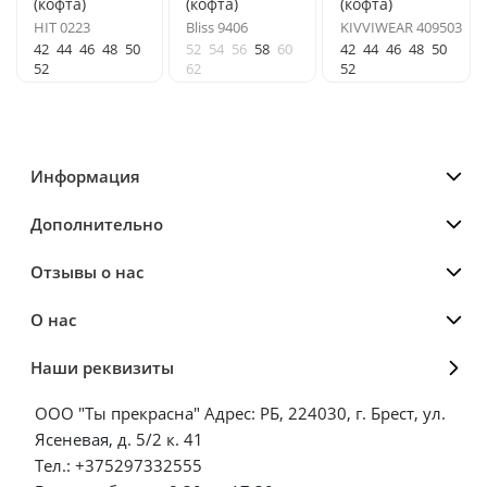
(кофта)
(кофта)
(кофта)
HIT 0223
Bliss 9406
KIVVIWEAR 409503
42
44
46
48
50
52
54
56
58
60
42
44
46
48
50
52
62
52
Информация
Дополнительно
Отзывы о нас
О нас
Наши реквизиты
ООО "Ты прекрасна" Адрес: РБ, 224030, г. Брест, ул.
Ясеневая, д. 5/2 к. 41
Тел.: +375297332555