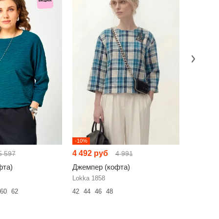
-10%
НОВИНКА
4 492 руб
5 384 р
5 597
4 991
фта)
Джемпер (кофта)
Джемпер
Lokka 1858
Lokka 197
60
62
42
44
46
48
42
44
46