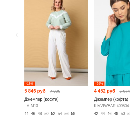
-18%
-29%
5 846 руб
4 452 руб
7 035
6 074
Джемпер (кофта)
Джемпер (кофта)
LM М13
KIVVIWEAR 409504
44
46
48
50
52
54
56
58
42
44
46
48
50
5