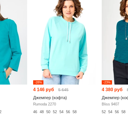
-28%
-23%
4 146 руб
4 380 руб
5 645
Джемпер (кофта)
Джемпер (ко
Rumoda 2270
Bliss 9407
2
46
48
50
52
54
56
58
52
54
56
58