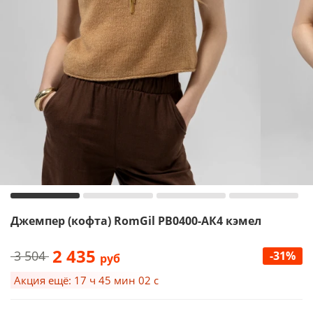
Джемпер (кофта) RomGil РВ0400-АК4 кэмел
2 435
3 504
-31%
руб
Акция ещё: 17 ч 45 мин 02 с