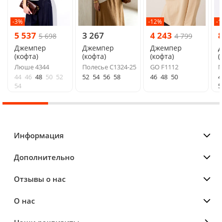
-3%
-12%
-
5 537
3 267
4 243
5 698
4 799
Джемпер
Джемпер
Джемпер
(кофта)
(кофта)
(кофта)
(
Люше 4344
Полесье С1324-25
GO F1112
N
44
46
48
50
52
52
54
56
58
46
48
50
4
54
5
Информация
Дополнительно
Отзывы о нас
О нас