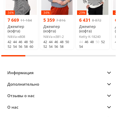
-34%
-34%
-29%
-
7 669
5 359
6 431
11 184
7 816
8 872
Джемпер
Джемпер
Джемпер
(кофта)
(кофта)
(кофта)
(
NikVa н808
NikVa н381-2
Ketty K-18240
B
42
44
46
48
50
42
44
46
48
50
44
46
48
50
52
4
52
54
56
58
60
52
54
56
58
54
Информация
Дополнительно
Отзывы о нас
О нас