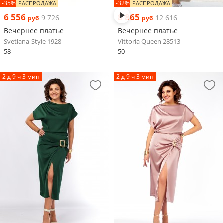
-35%
-32%
РАСПРОДАЖА
РАСПРОДАЖА
6 556
8 865
9 726
12 616
руб
руб
Вечернее платье
Вечернее платье
Svetlana-Style 1928
Vittoria Queen 28513
58
50
2 д 9 ч 3 мин
2 д 9 ч 3 мин