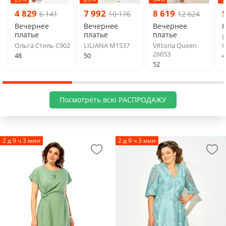
4 829
7 992
8 619
6 141
10 176
12 624
Вечернее
Вечернее
Вечернее
платье
платье
платье
B
Ольга Стиль С902
LILIANA М1537
Vittoria Queen
6
26653
48
50
4
52
Посмотреть всю РАСПРОДАЖУ
2 д 9 ч 3 мин
2 д 9 ч 3 мин