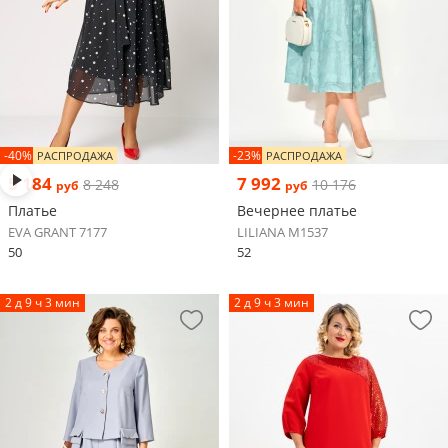
-40%
-23%
РАСПРОДАЖА
РАСПРОДАЖА
5 184
7 992
8 248
10 176
руб
руб
Платье
Вечернее платье
EVA GRANT 7177
LILIANA М1537
50
52
2 д 9 ч 3 мин
2 д 9 ч 3 мин