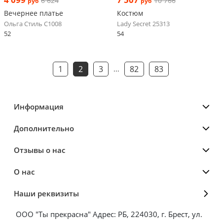
6 624
10 766
руб
руб
Вечернее платье
Костюм
Ольга Стиль С1008
Lady Secret 25313
52
54
1
2
3
82
83
...
Информация
Дополнительно
Отзывы о нас
О нас
Наши реквизиты
ООО "Ты прекрасна" Адрес: РБ, 224030, г. Брест, ул.