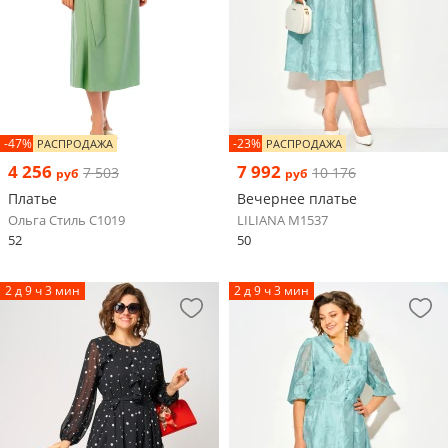
-47%
-23%
РАСПРОДАЖА
РАСПРОДАЖА
4 256
7 992
7 503
10 176
руб
руб
Платье
Вечернее платье
Ольга Стиль С1019
LILIANA М1537
52
50
2 д 9 ч 3 мин
2 д 9 ч 3 мин