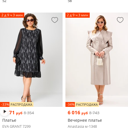
52
58
2 д 9 ч 3 мин
2 д 9 ч 3 мин
-33%
-34%
РАСПРОДАЖА
РАСПРОДАЖА
5 771
6 016
8 354
8 743
руб
руб
Платье
Вечернее платье
EVA GRANT 7299
Anastasia м-1348