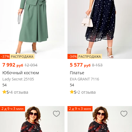
-37%
-34%
РАСПРОДАЖА
РАСПРОДАЖА
7 992
5 577
12 094
8 153
руб
руб
Юбочный костюм
Платье
Lady Secret 25105
EVA GRANT 7116
54
54
5
•
4 отзыва
5
•
2 отзыва
2 д 9 ч 3 мин
2 д 9 ч 3 мин