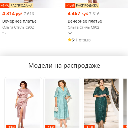
-47%
-45%
РАСПРОДАЖА
РАСПРОДАЖА
4 314
4 467
7 616
7 616
руб
руб
Вечернее платье
Вечернее платье
Ольга Стиль С902
Ольга Стиль С902
52
52
5
•
1 отзыв
Модели на распродаже
-23%
-23%
-34%
-