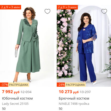
2 д 9 ч 3 мин
2 д 9 ч 3 мин
-37%
-24%
РАСПРОДАЖА
РАСПРОДАЖА
7 992
10 273
12 094
13 297
руб
руб
Юбочный костюм
Брючный костюм
Lady Secret 25105
NINELE 7498 тройка
50
50