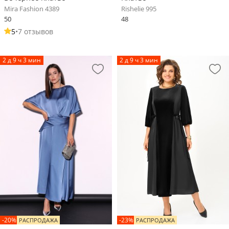
Mira Fashion 4389
Rishelie 995
50
48
5
•
7 отзывов
2 д 9 ч 3 мин
2 д 9 ч 3 мин
-20%
-23%
РАСПРОДАЖА
РАСПРОДАЖА