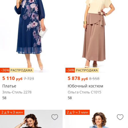
-36%
-34%
РАСПРОДАЖА
РАСПРОДАЖА
5 110
5 878
7 723
8 558
руб
руб
Платье
Юбочный костюм
Элль-Стиль 2278
Ольга Стиль С1015
58
58
2 д 9 ч 3 мин
2 д 9 ч 3 мин