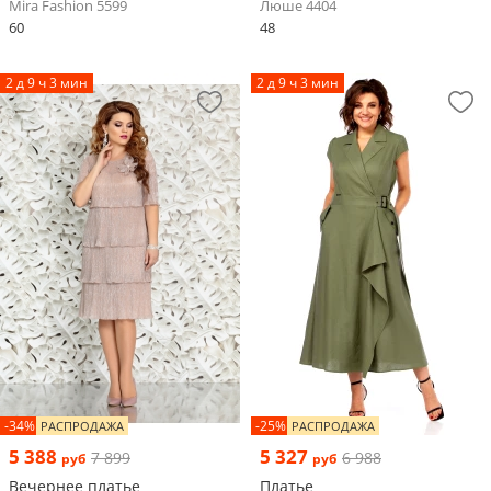
Mira Fashion 5599
Люше 4404
60
48
2 д 9 ч 3 мин
2 д 9 ч 3 мин
-34%
-25%
РАСПРОДАЖА
РАСПРОДАЖА
5 388
5 327
7 899
6 988
руб
руб
Вечернее платье
Платье