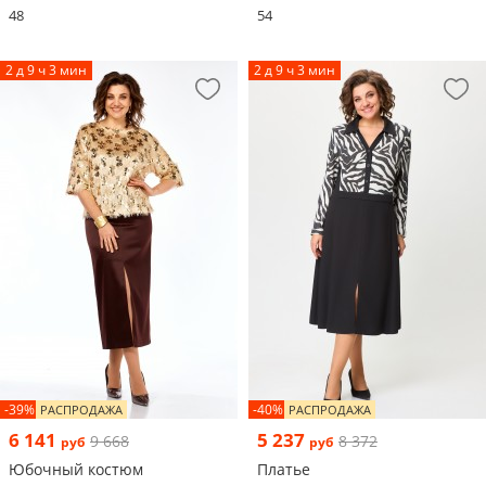
48
54
2 д 9 ч 3 мин
2 д 9 ч 3 мин
-39%
-40%
РАСПРОДАЖА
РАСПРОДАЖА
6 141
5 237
9 668
8 372
руб
руб
Юбочный костюм
Платье