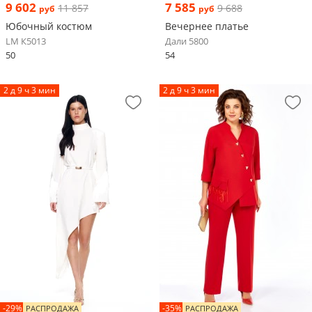
9 602
7 585
11 857
9 688
руб
руб
Юбочный костюм
Вечернее платье
LM К5013
Дали 5800
50
54
2 д 9 ч 3 мин
2 д 9 ч 3 мин
-29%
-35%
РАСПРОДАЖА
РАСПРОДАЖА