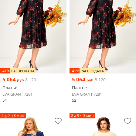
-41%
-41%
РАСПРОДАЖА
РАСПРОДАЖА
5 064
5 064
8 120
8 120
руб
руб
Платье
Платье
EVA GRANT 7281
EVA GRANT 7281
54
52
2 д 9 ч 3 мин
2 д 9 ч 3 мин