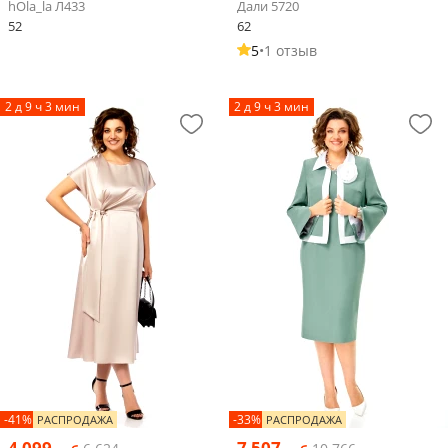
hOla_la Л433
Дали 5720
52
62
5
•
1 отзыв
2 д 9 ч 3 мин
2 д 9 ч 3 мин
-41%
-33%
РАСПРОДАЖА
РАСПРОДАЖА
4 099
7 507