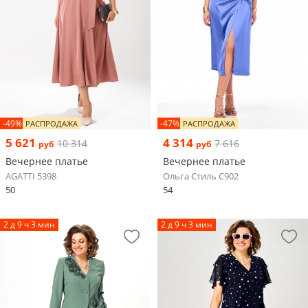
-49%
-47%
РАСПРОДАЖА
РАСПРОДАЖА
5 621
4 314
10 314
7 616
руб
руб
Вечернее платье
Вечернее платье
AGATTI 5398
Ольга Стиль С902
50
54
2 д 9 ч 3 мин
2 д 9 ч 3 мин