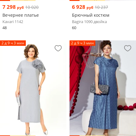
7 298
6 928
10 020
10 237
руб
руб
Вечернее платье
Брючный костюм
Kavari 1142
Bagira 1090 двойка
48
60
2 д 9 ч 3 мин
2 д 9 ч 3 мин