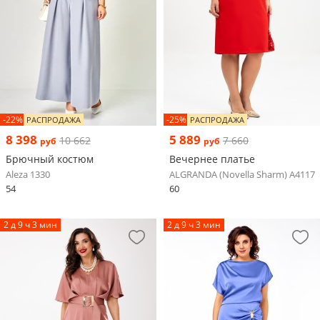
-22%
-25%
РАСПРОДАЖА
РАСПРОДАЖА
8 398
5 889
10 662
7 660
руб
руб
Брючный костюм
Вечернее платье
Aleza 1330
ALGRANDA (Novella Sharm) A4117
54
60
2 д 9 ч 3 мин
2 д 9 ч 3 мин