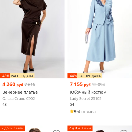
-48%
-44%
РАСПРОДАЖА
РАСПРОДАЖА
4 260
7 155
7 616
12 094
руб
руб
Вечернее платье
Юбочный костюм
Ольга Стиль С902
Lady Secret 25105
48
54
5
•
4 отзыва
2 д 9 ч 3 мин
2 д 9 ч 3 мин