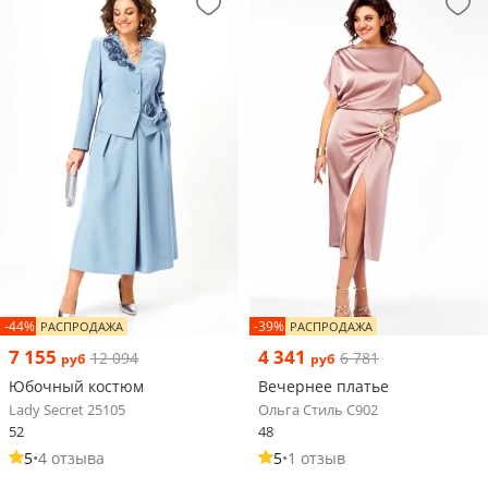
-44%
-39%
РАСПРОДАЖА
РАСПРОДАЖА
7 155
4 341
12 094
6 781
руб
руб
Юбочный костюм
Вечернее платье
Lady Secret 25105
Ольга Стиль С902
52
48
5
•
4 отзыва
5
•
1 отзыв