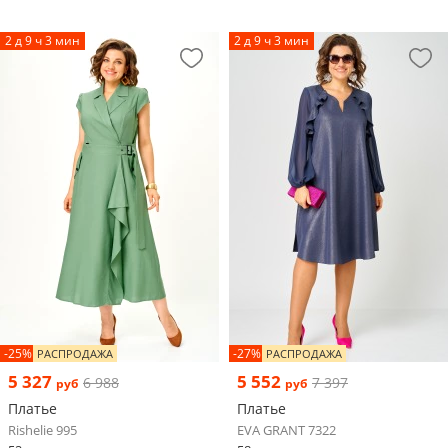
2 д 9 ч 3 мин
2 д 9 ч 3 мин
-25%
-27%
РАСПРОДАЖА
РАСПРОДАЖА
5 327
5 552
6 988
7 397
руб
руб
Платье
Платье
Rishelie 995
EVA GRANT 7322