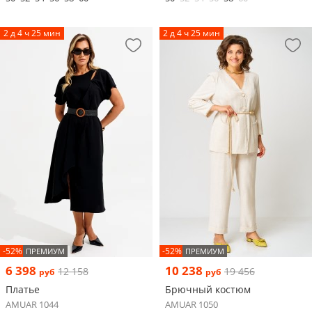
2 д 4 ч 25 мин
2 д 4 ч 25 мин
-52%
-52%
ПРЕМИУМ
ПРЕМИУМ
6 398
10 238
12 158
19 456
руб
руб
Платье
Брючный костюм
AMUAR 1044
AMUAR 1050