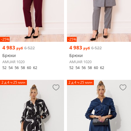
-25%
-25%
4 983
4 983
6 522
6 522
руб
руб
Брюки
Брюки
AMUAR 1020
AMUAR 1020
52
54
56
58
60
62
52
54
56
58
60
62
2 д 4 ч 25 мин
2 д 4 ч 25 мин