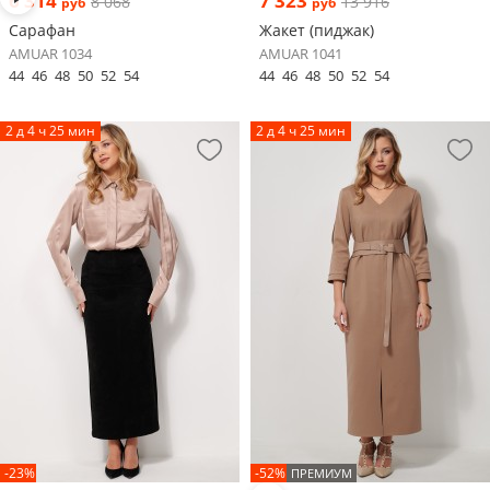
6 314
7 323
8 068
13 916
руб
руб
Сарафан
Жакет (пиджак)
AMUAR 1034
AMUAR 1041
44
46
48
50
52
54
44
46
48
50
52
54
2 д 4 ч 25 мин
2 д 4 ч 25 мин
-23%
-52%
ПРЕМИУМ