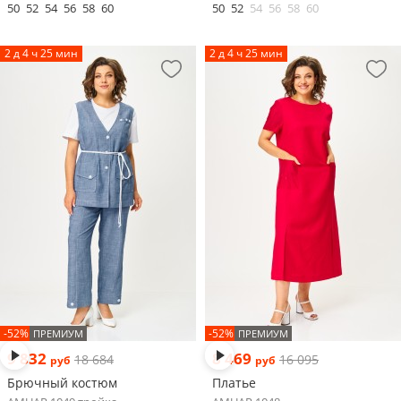
50
52
54
56
58
60
50
52
54
56
58
60
2 д 4 ч 25 мин
2 д 4 ч 25 мин
-52%
-52%
ПРЕМИУМ
ПРЕМИУМ
9 832
8 469
18 684
16 095
руб
руб
Брючный костюм
Платье