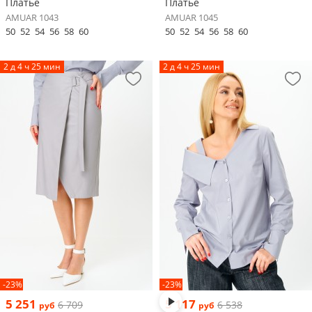
Платье
Платье
AMUAR 1043
AMUAR 1045
50
52
54
56
58
60
50
52
54
56
58
60
2 д 4 ч 25 мин
2 д 4 ч 25 мин
-23%
-23%
5 251
5 117
6 709
6 538
руб
руб