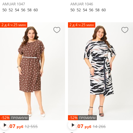
AMUAR 1047
AMUAR 1046
50
52
54
56
58
60
50
52
54
56
58
60
2 д 4 ч 25 мин
2 д 4 ч 25 мин
-52%
-52%
ПРЕМИУМ
ПРЕМИУМ
6 607
7 507
12 555
14 266
руб
руб