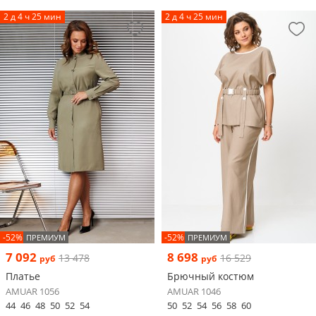
2 д 4 ч 25 мин
2 д 4 ч 25 мин
-52%
-52%
ПРЕМИУМ
ПРЕМИУМ
7 092
8 698
13 478
16 529
руб
руб
Платье
Брючный костюм
AMUAR 1056
AMUAR 1046
44
46
48
50
52
54
50
52
54
56
58
60