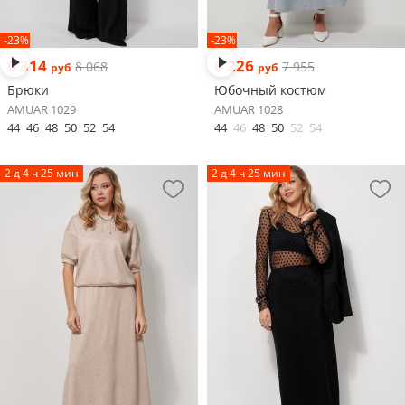
-23%
-23%
6 314
6 226
8 068
7 955
руб
руб
Брюки
Юбочный костюм
AMUAR 1029
AMUAR 1028
44
46
48
50
52
54
44
46
48
50
52
54
2 д 4 ч 25 мин
2 д 4 ч 25 мин