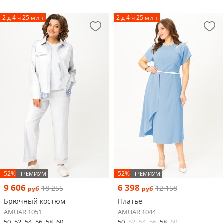
2 д 4 ч 25 мин
2 д 4 ч 25 мин
-52%
-52%
ПРЕМИУМ
ПРЕМИУМ
9 606
6 398
18 255
12 158
руб
руб
Брючный костюм
Платье
AMUAR 1051
AMUAR 1044
50
52
54
56
58
60
50
52
54
56
58
60