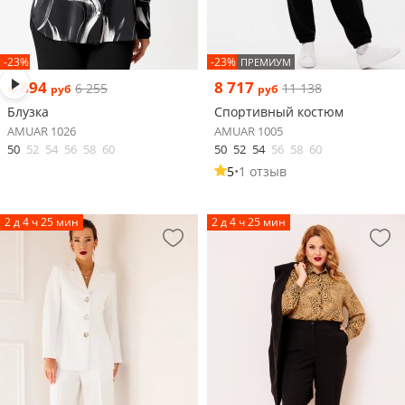
-23%
-23%
ПРЕМИУМ
4 894
8 717
6 255
11 138
руб
руб
Блузка
Спортивный костюм
AMUAR 1026
AMUAR 1005
50
52
54
56
58
60
50
52
54
56
58
60
5
•
1 отзыв
2 д 4 ч 25 мин
2 д 4 ч 25 мин