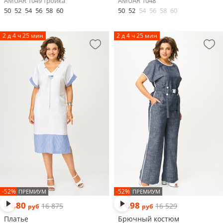
AMUAR 1049 тройка
AMUAR 1048
50
52
54
56
58
60
50
52
54
56
58
60
2 д 4 ч 25 мин
2 д 4 ч 25 мин
-52%
-52%
ПРЕМИУМ
ПРЕМИУМ
8 880
8 698
16 875
16 529
руб
руб
Платье
Брючный костюм