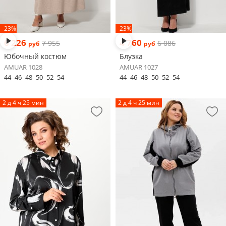
-23%
-23%
6 226
4 760
7 955
6 086
руб
руб
Юбочный костюм
Блузка
AMUAR 1028
AMUAR 1027
44
46
48
50
52
54
44
46
48
50
52
54
2 д 4 ч 25 мин
2 д 4 ч 25 мин