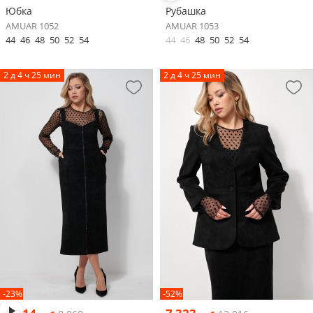
Юбка
Рубашка
AMUAR 1052
AMUAR 1053
44
46
48
50
52
54
44
46
48
50
52
54
2 д 4 ч 25 мин
2 д 4 ч 25 мин
-23%
-52%