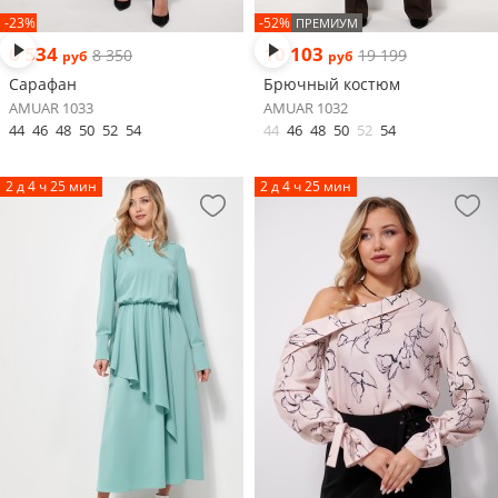
-23%
-52%
ПРЕМИУМ
6 534
10 103
8 350
19 199
руб
руб
Сарафан
Брючный костюм
AMUAR 1033
AMUAR 1032
44
46
48
50
52
54
44
46
48
50
52
54
2 д 4 ч 25 мин
2 д 4 ч 25 мин