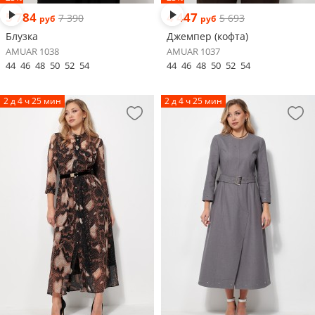
5 784
4 447
7 390
5 693
руб
руб
Блузка
Джемпер (кофта)
AMUAR 1038
AMUAR 1037
44
46
48
50
52
54
44
46
48
50
52
54
2 д 4 ч 25 мин
2 д 4 ч 25 мин