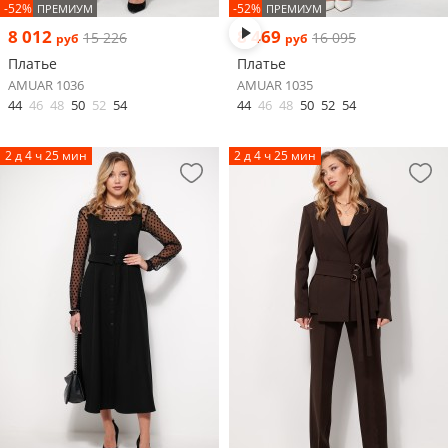
-52%
-52%
ПРЕМИУМ
ПРЕМИУМ
8 012
8 469
15 226
16 095
руб
руб
Платье
Платье
AMUAR 1036
AMUAR 1035
44
46
48
50
52
54
44
46
48
50
52
54
2 д 4 ч 25 мин
2 д 4 ч 25 мин