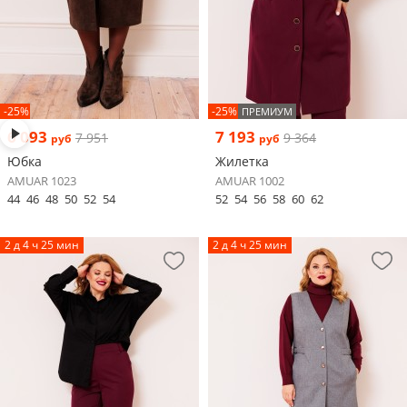
-25%
-25%
ПРЕМИУМ
6 093
7 193
7 951
9 364
руб
руб
Юбка
Жилетка
AMUAR 1023
AMUAR 1002
44
46
48
50
52
54
52
54
56
58
60
62
2 д 4 ч 25 мин
2 д 4 ч 25 мин