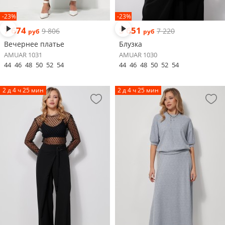
-23%
-23%
7 674
5 651
9 806
7 220
руб
руб
Вечернее платье
Блузка
AMUAR 1031
AMUAR 1030
44
46
48
50
52
54
44
46
48
50
52
54
2 д 4 ч 25 мин
2 д 4 ч 25 мин