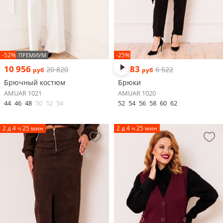
-52%
-25%
ПРЕМИУМ
10 956
4 983
20 820
6 522
руб
руб
Брючный костюм
Брюки
AMUAR 1021
AMUAR 1020
44
46
48
50
52
54
52
54
56
58
60
62
2 д 4 ч 25 мин
2 д 4 ч 25 мин