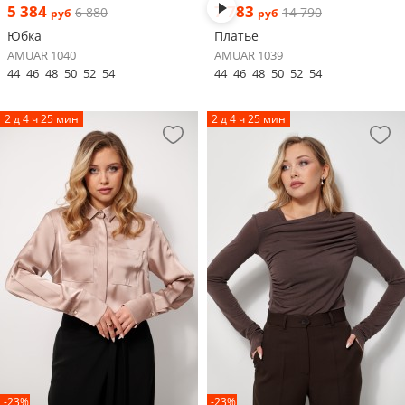
5 384
7 783
6 880
14 790
руб
руб
Юбка
Платье
AMUAR 1040
AMUAR 1039
44
46
48
50
52
54
44
46
48
50
52
54
2 д 4 ч 25 мин
2 д 4 ч 25 мин
-23%
-23%