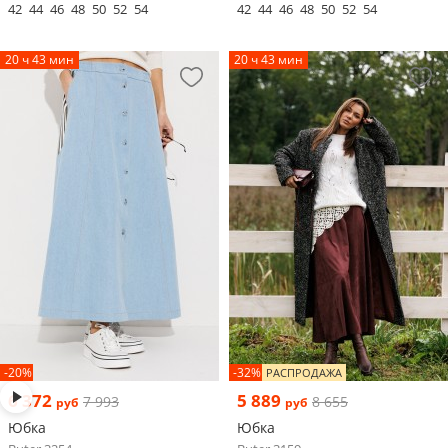
42
44
46
48
50
52
54
42
44
46
48
50
52
54
20 ч 43 мин
20 ч 43 мин
-20%
-32%
РАСПРОДАЖА
6 372
5 889
7 993
8 655
руб
руб
Юбка
Юбка