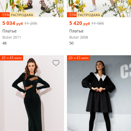
-55%
-55%
РАСПРОДАЖА
РАСПРОДАЖА
5 034
5 420
11 205
11 985
руб
руб
Платье
Платье
Buter 2611
Buter 2608
48
50
20 ч 43 мин
20 ч 43 мин