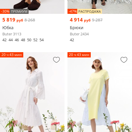
-30%
-47%
ПРЕМИУМ
РАСПРОДАЖА
5 819
4 914
8 268
9 287
руб
руб
Юбка
Брюки
Buter 3113
Buter 2434
42
44
46
48
50
52
54
42
20 ч 43 мин
20 ч 43 мин