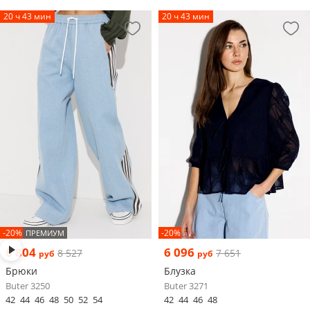
20 ч 43 мин
20 ч 43 мин
-20%
-20%
ПРЕМИУМ
6 804
6 096
8 527
7 651
руб
руб
Брюки
Блузка
Buter 3250
Buter 3271
42
44
46
48
50
52
54
42
44
46
48