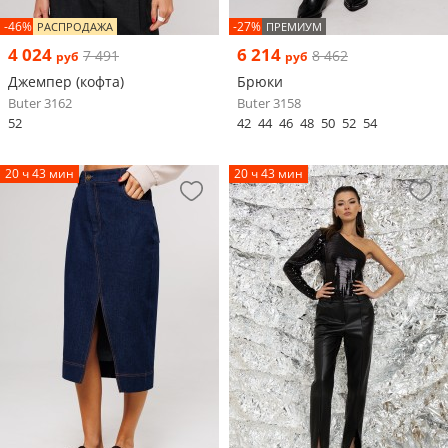
-46%
-27%
РАСПРОДАЖА
ПРЕМИУМ
4 024
6 214
7 491
8 462
руб
руб
Джемпер (кофта)
Брюки
Buter 3162
Buter 3158
52
42
44
46
48
50
52
54
20 ч 43 мин
20 ч 43 мин