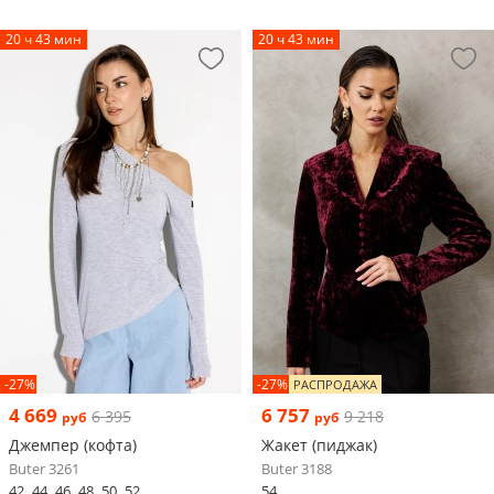
20 ч 43 мин
20 ч 43 мин
-27%
-27%
РАСПРОДАЖА
4 669
6 757
6 395
9 218
руб
руб
Джемпер (кофта)
Жакет (пиджак)
Buter 3261
Buter 3188
42
44
46
48
50
52
54