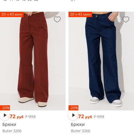
20 ч 43 мин
20 ч 43 мин
-20%
-20%
6 372
6 372
7 993
7 993
руб
руб
Брюки
Брюки
Buter 3266
Buter 3266