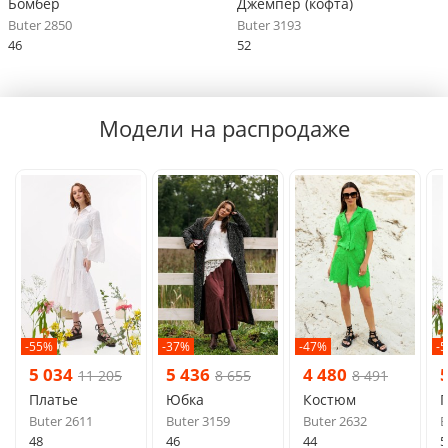
Бомбер
Джемпер (кофта)
Buter 2850
Buter 3193
46
52
Модели на распродаже
-55%
-37%
-47%
-
5 034
5 436
4 480
11 205
8 655
8 491
Платье
Юбка
Костюм
Buter 2611
Buter 3159
Buter 2632
B
48
46
44
5