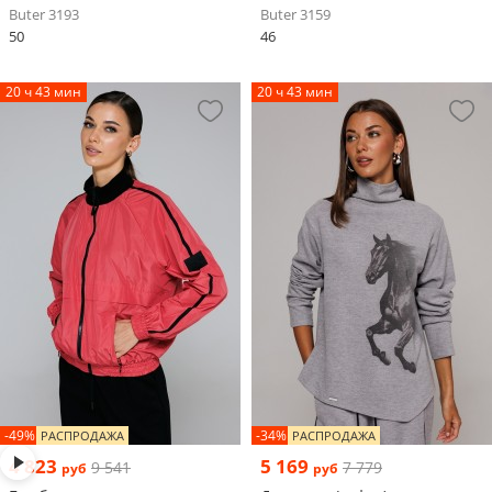
Buter 3193
Buter 3159
50
46
20 ч 43 мин
20 ч 43 мин
-49%
-34%
РАСПРОДАЖА
РАСПРОДАЖА
4 823
5 169
9 541
7 779
руб
руб