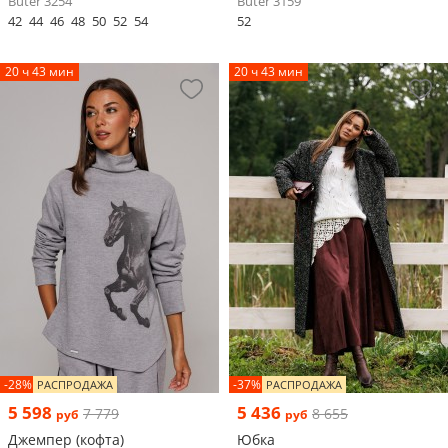
Buter 3254
Buter 3159
42
44
46
48
50
52
54
52
20 ч 43 мин
20 ч 43 мин
-28%
-37%
РАСПРОДАЖА
РАСПРОДАЖА
5 598
5 436
7 779
8 655
руб
руб
Джемпер (кофта)
Юбка