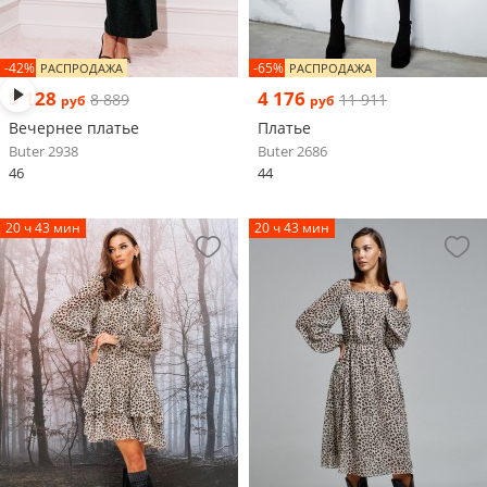
-42%
-65%
РАСПРОДАЖА
РАСПРОДАЖА
5 128
4 176
8 889
11 911
руб
руб
Вечернее платье
Платье
Buter 2938
Buter 2686
46
44
20 ч 43 мин
20 ч 43 мин