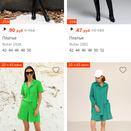
-35%
-35%
6 490
6 647
9 954
10 189
руб
руб
Платье
Платье
Buter 2928
Buter 2902
42
44
46
48
50
42
44
46
48
50
52
20 ч 43 мин
20 ч 43 мин