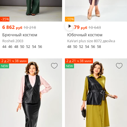
-35%
-10%
6 862
9 579
10 218
10 643
руб
руб
Брючный костюм
Юбочный костюм
Rosheli 2003
KaVari plus size 8072 двойка
44
46
48
50
52
54
56
48
50
52
54
56
58
2 д 21 ч 38 мин
2 д 21 ч 38 мин
NEW
NEW