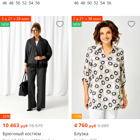
46
48
50
52
54
56
46
48
50
52
54
56
2 д 21 ч 38 мин
2 д 21 ч 38 мин
NEW
NEW
-35%
-10%
10 463
4 760
15 579
5 289
руб
руб
Брючный костюм
Блузка