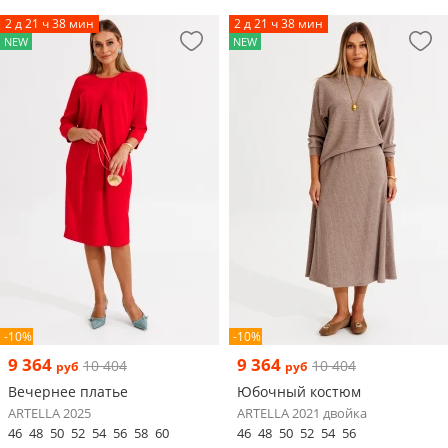
2 д 21 ч 38 мин
2 д 21 ч 38 мин
NEW
NEW
-10%
-10%
9 364
9 364
10 404
10 404
руб
руб
Вечернее платье
Юбочный костюм
ARTELLA 2025
ARTELLA 2021 двойка
46
48
50
52
54
56
58
60
46
48
50
52
54
56