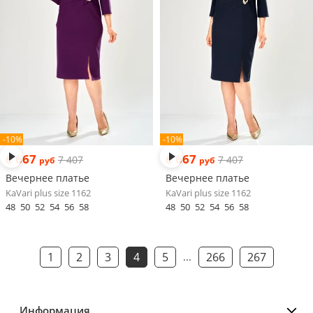
-10%
-10%
6 667
6 667
7 407
7 407
руб
руб
Вечернее платье
Вечернее платье
KaVari plus size 1162
KaVari plus size 1162
48
50
52
54
56
58
48
50
52
54
56
58
1
2
3
4
5
266
267
...
Информация