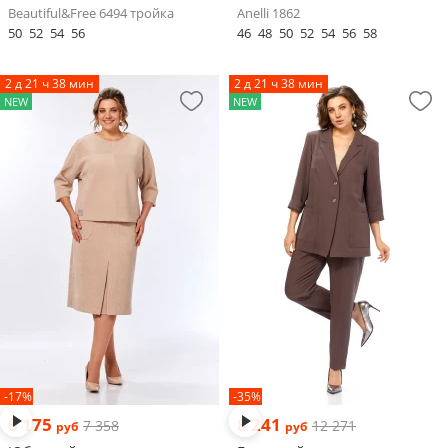
Beautiful&Free 6494 тройка
Anelli 1862
50
52
54
56
46
48
50
52
54
56
58
2 д 21 ч 38 мин
2 д 21 ч 38 мин
NEW
NEW
-17%
-35%
6 175
8 241
7 358
12 271
руб
руб