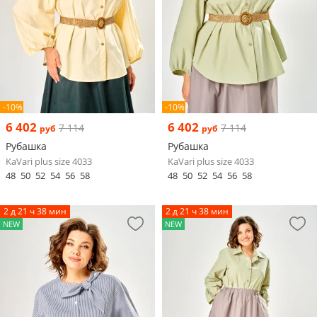
-10%
-10%
6 402
6 402
7 114
7 114
руб
руб
Рубашка
Рубашка
KaVari plus size 4033
KaVari plus size 4033
48
50
52
54
56
58
48
50
52
54
56
58
2 д 21 ч 38 мин
2 д 21 ч 38 мин
NEW
NEW