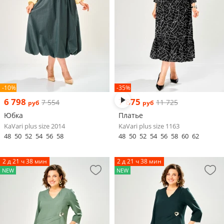
-10%
-35%
6 798
7 875
7 554
11 725
руб
руб
Юбка
Платье
KaVari plus size 2014
KaVari plus size 1163
48
50
52
54
56
58
48
50
52
54
56
58
60
62
2 д 21 ч 38 мин
2 д 21 ч 38 мин
NEW
NEW