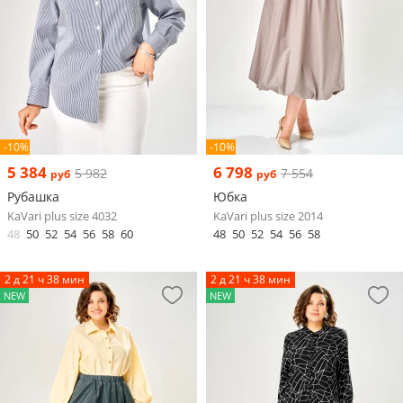
-10%
-10%
5 384
6 798
5 982
7 554
руб
руб
Рубашка
Юбка
KaVari plus size 4032
KaVari plus size 2014
48
50
52
54
56
58
60
48
50
52
54
56
58
2 д 21 ч 38 мин
2 д 21 ч 38 мин
NEW
NEW