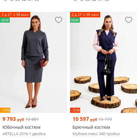
2 д 21 ч 38 мин
2 д 21 ч 38 мин
NEW
NEW
-10%
-35%
9 793
10 597
10 881
15 779
руб
руб
Юбочный костюм
Брючный костюм
ARTELLA 2016-1 двойка
Мублиз плюс 340 тройка