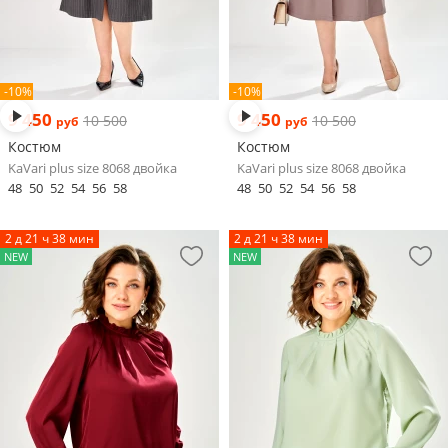
-10%
-10%
9 450
9 450
10 500
10 500
руб
руб
Костюм
Костюм
KaVari plus size 8068 двойка
KaVari plus size 8068 двойка
48
50
52
54
56
58
48
50
52
54
56
58
2 д 21 ч 38 мин
2 д 21 ч 38 мин
NEW
NEW