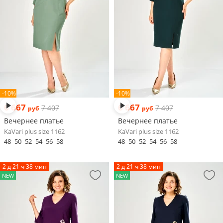
-10%
-10%
6 667
6 667
7 407
7 407
руб
руб
Вечернее платье
Вечернее платье
KaVari plus size 1162
KaVari plus size 1162
48
50
52
54
56
58
48
50
52
54
56
58
2 д 21 ч 38 мин
2 д 21 ч 38 мин
NEW
NEW