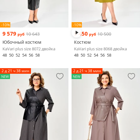
-10%
-10%
9 579
9 450
10 643
10 500
руб
руб
Юбочный костюм
Костюм
KaVari plus size 8072 двойка
KaVari plus size 8068 двойка
48
50
52
54
56
58
48
50
52
54
56
58
2 д 21 ч 38 мин
2 д 21 ч 38 мин
NEW
NEW