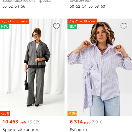
Beautiful&Free 6494 тройка
Swallow 937
50
52
54
56
50
52
54
56
58
60
2 д 21 ч 38 мин
2 д 21 ч 38 мин
NEW
NEW
-35%
-10%
10 463
6 314
15 579
7 016
руб
руб
Брючный костюм
Рубашка