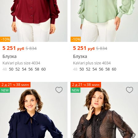
-10%
-10%
5 251
5 251
5 834
5 834
руб
руб
Блузка
Блузка
KaVari plus size 4034
KaVari plus size 4034
48
50
52
54
56
58
60
48
50
52
54
56
58
60
2 д 21 ч 38 мин
2 д 21 ч 38 мин
NEW
NEW