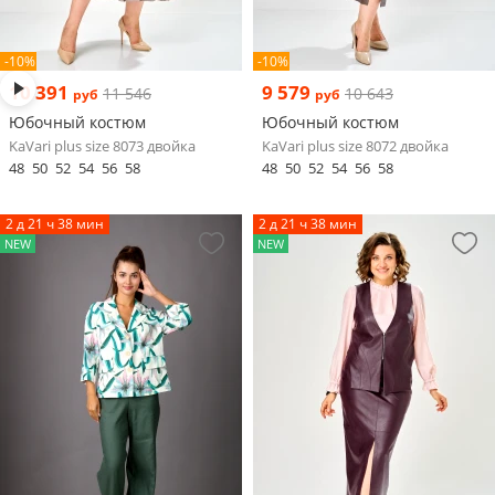
-10%
-10%
10 391
9 579
11 546
10 643
руб
руб
Юбочный костюм
Юбочный костюм
KaVari plus size 8073 двойка
KaVari plus size 8072 двойка
48
50
52
54
56
58
48
50
52
54
56
58
2 д 21 ч 38 мин
2 д 21 ч 38 мин
NEW
NEW