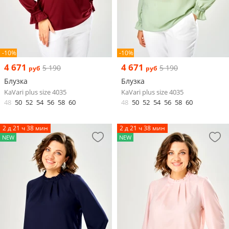
-10%
-10%
4 671
4 671
5 190
5 190
руб
руб
Блузка
Блузка
KaVari plus size 4035
KaVari plus size 4035
48
50
52
54
56
58
60
48
50
52
54
56
58
60
2 д 21 ч 38 мин
2 д 21 ч 38 мин
NEW
NEW