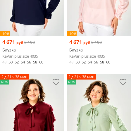
-10%
-10%
4 671
4 671
5 190
5 190
руб
руб
Блузка
Блузка
KaVari plus size 4035
KaVari plus size 4035
48
50
52
54
56
58
60
48
50
52
54
56
58
60
2 д 21 ч 38 мин
2 д 21 ч 38 мин
NEW
NEW