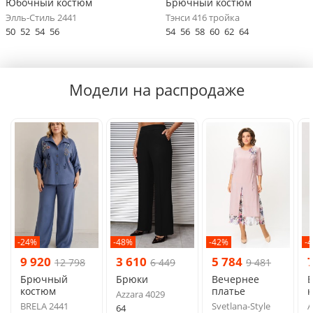
Юбочный костюм
Брючный костюм
Элль-Стиль 2441
Тэнси 416 тройка
50
52
54
56
54
56
58
60
62
64
Модели на распродаже
-24%
-48%
-42%
-
9 920
3 610
5 784
12 798
6 449
9 481
Брючный
Брюки
Вечернее
костюм
платье
Azzara 4029
BRELA 2441
Svetlana-Style
A
64