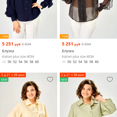
-10%
-10%
5 251
5 251
5 834
5 834
руб
руб
Блузка
Блузка
KaVari plus size 4034
KaVari plus size 4034
48
50
52
54
56
58
60
48
50
52
54
56
58
60
2 д 21 ч 38 мин
2 д 21 ч 38 мин
NEW
NEW