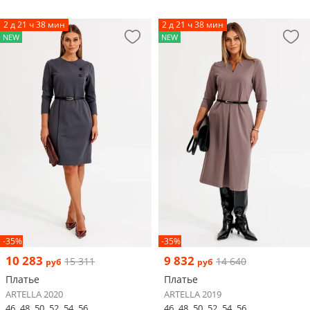
2 д 21 ч 38 мин
2 д 21 ч 38 мин
NEW
NEW
-35%
-35%
10 283
9 832
15 311
14 640
руб
руб
Платье
Платье
ARTELLA 2020
ARTELLA 2019
46
48
50
52
54
56
46
48
50
52
54
56