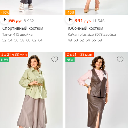
-10%
-10%
8 066
10 391
8 962
11 546
руб
руб
Спортивный костюм
Юбочный костюм
Тэнси 415 двойка
KaVari plus size 8073 двойка
52
54
56
58
60
62
64
48
50
52
54
56
58
2 д 21 ч 38 мин
2 д 21 ч 38 мин
NEW
NEW