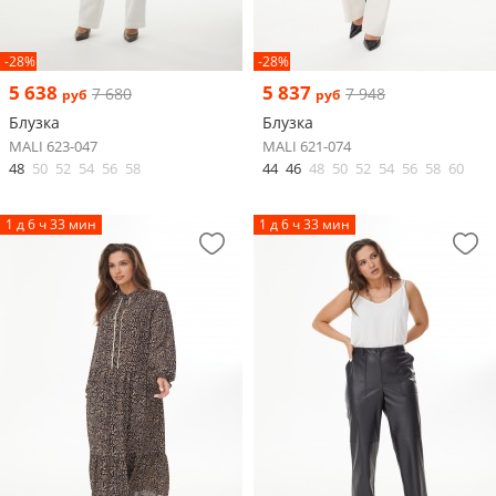
-28%
-28%
5 638
5 837
7 680
7 948
руб
руб
Блузка
Блузка
MALI 623-047
MALI 621-074
48
50
52
54
56
58
44
46
48
50
52
54
56
58
60
1 д 6 ч 33 мин
1 д 6 ч 33 мин