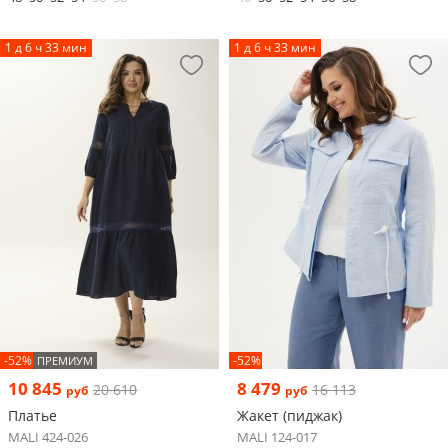
1 д 6 ч 33 мин
1 д 6 ч 33 мин
-52%
-52%
ПРЕМИУМ
10 845
8 479
20 610
16 113
руб
руб
Платье
Жакет (пиджак)
MALI 424-026
MALI 124-017