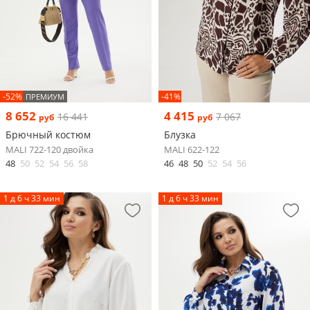
-52%
-41%
ПРЕМИУМ
8 652
4 415
16 441
7 067
руб
руб
Брючный костюм
Блузка
MALI 722-120 двойка
MALI 622-122
48
50
52
54
56
58
46
48
50
52
54
56
1 д 6 ч 33 мин
1 д 6 ч 33 мин