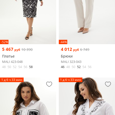
-52%
-44%
5 467
4 012
10 390
6 749
руб
руб
Платье
Брюки
MALI 423-048
MALI 323-043
48
50
52
54
56
58
46
48
50
52
54
56
1 д 6 ч 33 мин
1 д 6 ч 33 мин