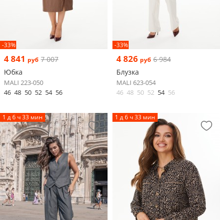
-33%
-33%
4 841
4 826
7 007
6 984
руб
руб
Юбка
Блузка
MALI 223-050
MALI 623-054
46
48
50
52
54
56
46
48
50
52
54
56
1 д 6 ч 33 мин
1 д 6 ч 33 мин