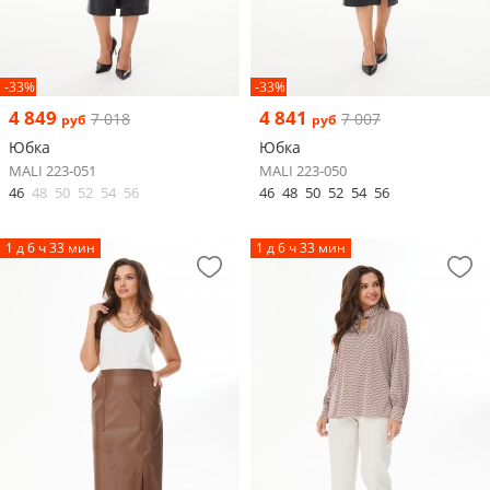
-33%
-33%
4 849
4 841
7 018
7 007
руб
руб
Юбка
Юбка
MALI 223-051
MALI 223-050
46
48
50
52
54
56
46
48
50
52
54
56
1 д 6 ч 33 мин
1 д 6 ч 33 мин