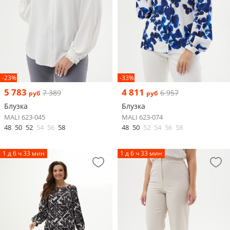
-23%
-33%
5 783
4 811
7 389
6 957
руб
руб
Блузка
Блузка
MALI 623-045
MALI 623-074
48
50
52
54
56
58
48
50
52
54
56
58
1 д 6 ч 33 мин
1 д 6 ч 33 мин