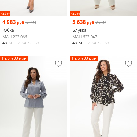
-28%
-23%
4 983
5 638
6 794
7 204
руб
руб
Юбка
Блузка
MALI 223-066
MALI 623-047
48
50
52
54
56
58
48
50
52
54
56
58
1 д 6 ч 33 мин
1 д 6 ч 33 мин