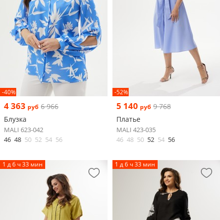
-40%
-52%
4 363
5 140
6 966
9 768
руб
руб
Блузка
Платье
MALI 623-042
MALI 423-035
46
48
50
52
54
56
46
48
50
52
54
56
1 д 6 ч 33 мин
1 д 6 ч 33 мин