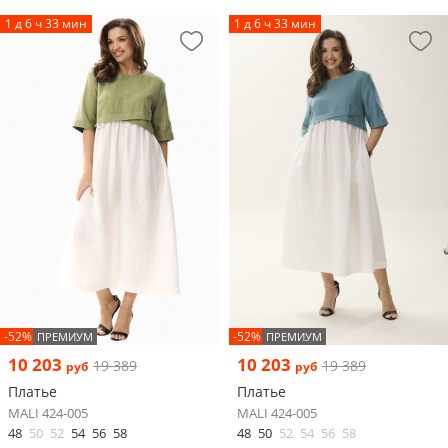
1 д 6 ч 33 мин
1 д 6 ч 33 мин
-52%
-52%
ПРЕМИУМ
ПРЕМИУМ
10 203
10 203
19 389
19 389
руб
руб
Платье
Платье
MALI 424-005
MALI 424-005
48
50
52
54
56
58
48
50
52
54
56
58