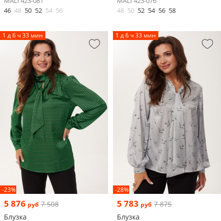
MALI 423-081
MALI 423-076
46
48
50
52
54
56
48
50
52
54
56
58
1 д 6 ч 33 мин
1 д 6 ч 33 мин
-23%
-28%
5 876
5 783
7 508
7 875
руб
руб
Блузка
Блузка