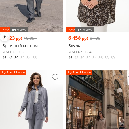
-52%
-28%
ПРЕМИУМ
ПРЕМИУМ
9 923
6 458
18 857
8 786
руб
руб
Брючный костюм
Блузка
MALI 723-056
MALI 623-064
46
48
50
52
54
56
46
48
50
52
54
56
58
60
1 д 6 ч 33 мин
1 д 6 ч 33 мин