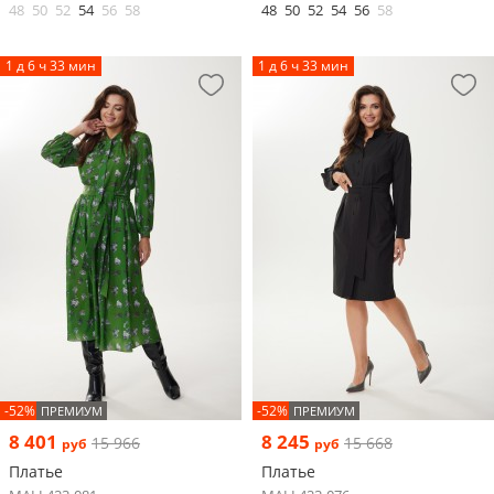
48
50
52
54
56
58
48
50
52
54
56
58
1 д 6 ч 33 мин
1 д 6 ч 33 мин
-52%
-52%
ПРЕМИУМ
ПРЕМИУМ
8 401
8 245
15 966
15 668
руб
руб
Платье
Платье