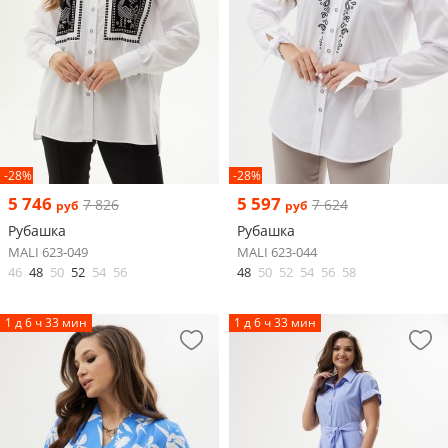
-28%
-28%
5 746
5 597
7 826
7 624
руб
руб
Рубашка
Рубашка
MALI 623-049
MALI 623-044
46
48
50
52
54
56
48
50
52
54
56
58
1 д 6 ч 33 мин
1 д 6 ч 33 мин