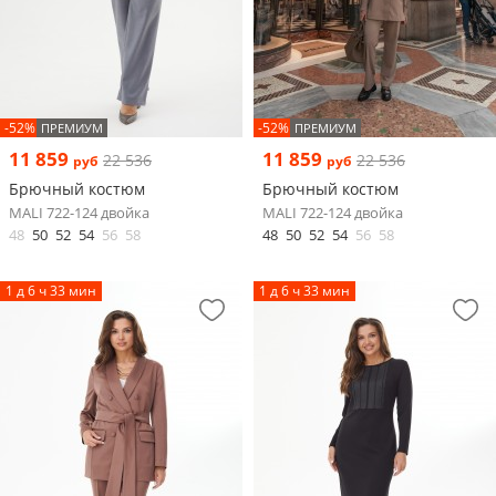
-52%
-52%
ПРЕМИУМ
ПРЕМИУМ
11 859
11 859
22 536
22 536
руб
руб
Брючный костюм
Брючный костюм
MALI 722-124 двойка
MALI 722-124 двойка
48
50
52
54
56
58
48
50
52
54
56
58
1 д 6 ч 33 мин
1 д 6 ч 33 мин