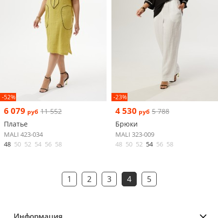
-52%
-23%
6 079
4 530
11 552
5 788
руб
руб
Платье
Брюки
MALI 423-034
MALI 323-009
48
50
52
54
56
58
48
50
52
54
56
58
1
2
3
4
5
Информация