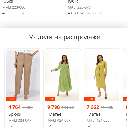
Юбка
Юбка
MALI 223-066
MALI 223-078
48
50
52
54
56
58
48
50
52
54
56
58
Модели на распродаже
-38%
-32%
-38%
-
4 764
9 798
7 662
7 402
13 872
11 776
Брюки
Платье
Платье
MALI 324-047
MALI 424-007
MALI 424-025
M
52
54
52
4