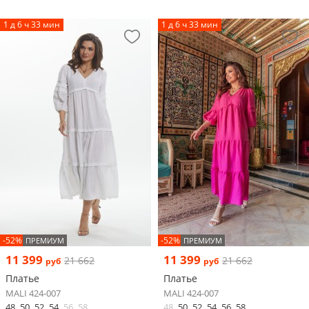
1 д 6 ч 33 мин
1 д 6 ч 33 мин
-52%
-52%
ПРЕМИУМ
ПРЕМИУМ
11 399
11 399
21 662
21 662
руб
руб
Платье
Платье
MALI 424-007
MALI 424-007
48
50
52
54
56
58
48
50
52
54
56
58