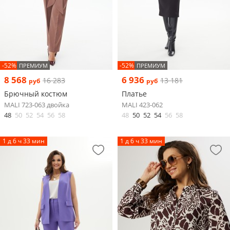
-52%
-52%
ПРЕМИУМ
ПРЕМИУМ
8 568
6 936
16 283
13 181
руб
руб
Брючный костюм
Платье
MALI 723-063 двойка
MALI 423-062
48
50
52
54
56
58
48
50
52
54
56
58
1 д 6 ч 33 мин
1 д 6 ч 33 мин