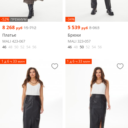
-52%
-34%
ПРЕМИУМ
8 268
5 539
15 712
8 063
руб
руб
Платье
Брюки
MALI 423-067
MALI 323-057
46
48
50
52
54
56
46
48
50
52
54
56
1 д 6 ч 33 мин
1 д 6 ч 33 мин