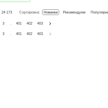
24 173
Сортировка:
Новинки
Рекомендуем
Популярн
3
401
402
403
...
3
401
402
403
...