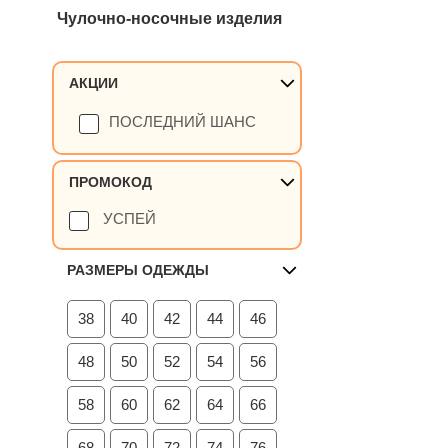
Чулочно-носочные изделия
АКЦИИ
ПОСЛЕДНИЙ ШАНС
ПРОМОКОД
УСПЕЙ
РАЗМЕРЫ ОДЕЖДЫ
38
40
42
44
46
48
50
52
54
56
58
60
62
64
66
68
70
72
74
76