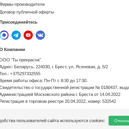
Фирмы-производители
Договор публичной оферты
Присоединяйтесь
О Компании
ООО "Ты прекрасна"
Адрес: Беларусь, 224030, г. Брест, ул. Ясеневая, д. 5/2
Тел.: +375297332555
Время работы офиса: Пн-Пт с 8:30 до 17:30.
Свидетельство о государственной регистрации № 0180437, выд
Администрацией Московского района г. Бреста от 14.04.2022
Регистрация в торговом реестре 20.04.2022, номер: 532542
Местный исполнительный орган по обращениям покупателей:
добства пользователей сайта используются cookies:
Отклон
8(0162) 21-04-75