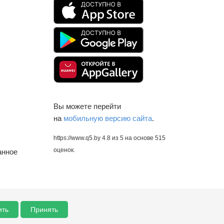
Вы можете перейти
на
мобильную версию сайта
.
https://www.q5.by
4.8
из
5
на основе
515
оценок.
анное
ить
Принять