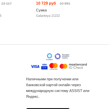
10 729 руб
10 957 
13 117
10 991
Сумка
Сумка
5
Galanteya 21222
Galanteya
Наличными при получении или
банковской картой онлайн через
международную систему ASSIST или
Яндекс.