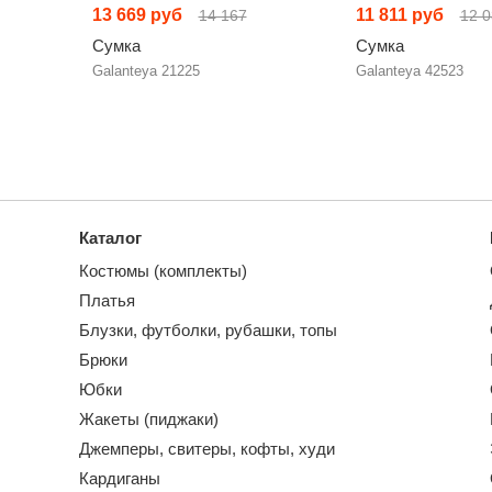
13 669 руб
11 811 руб
14 167
12 0
Сумка
Сумка
Galanteya 21225
Galanteya 42523
Каталог
Костюмы (комплекты)
Платья
Блузки, футболки, рубашки, топы
Брюки
Юбки
Жакеты (пиджаки)
Джемперы, свитеры, кофты, худи
Кардиганы