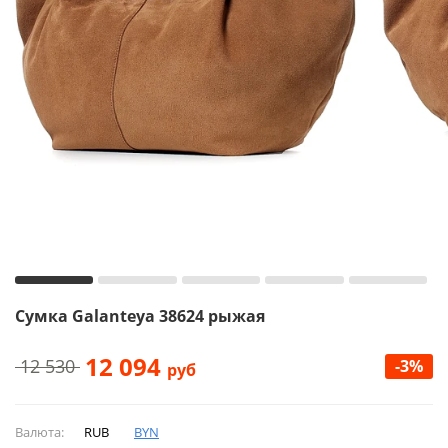
Сумка Galanteya 38624 рыжая
12 094
12 530
-3%
руб
Валюта:
RUB
BYN