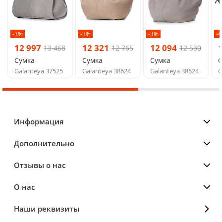
-3%
-3%
-3%
-
12 997
12 321
12 094
13 468
12 765
12 530
Сумка
Сумка
Сумка
Galanteya 37525
Galanteya 38624
Galanteya 38624
G
Информация
Дополнительно
Отзывы о нас
О нас
Наши реквизиты