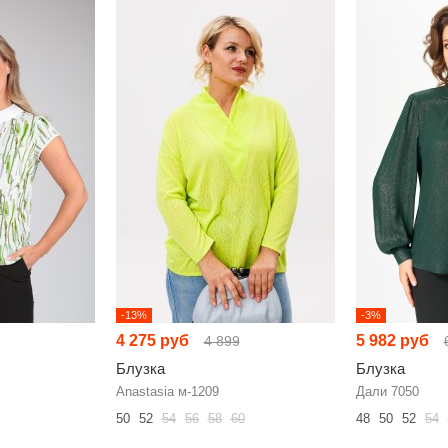
-13%
-3%
4 275 руб
5 982 руб
4 899
Блузка
Блузка
Anastasia м-1209
Дали 7050
50
52
54
56
58
60
48
50
52
54