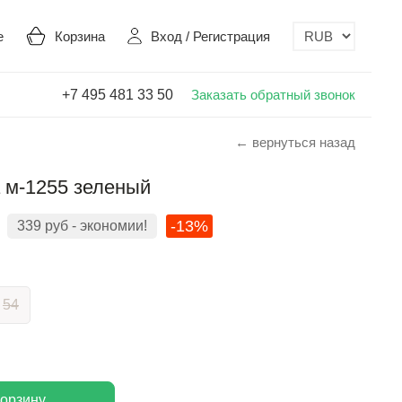
е
Корзина
Вход
/
Регистрация
+7 495 481 33 50
Заказать обратный звонок
← вернуться назад
a м-1255 зеленый
-13%
339
руб
- экономии!
54
корзину