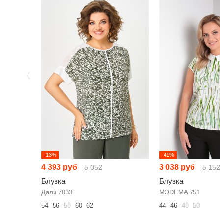
-13%
-41%
4 393 руб
3 038 руб
5 052
5 152
Блузка
Блузка
Дали 7033
MODEMA 751
54
56
58
60
62
44
46
48
50