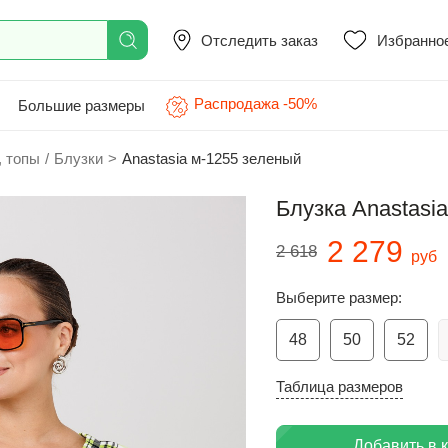
Отследить заказ
Избранно
Распродажа -50%
Большие размеры
, топы
/
Блузки
>
Anastasia м-1255 зеленый
Блузка Anastasi
2 279
2 618
руб
Выберите размер:
48
50
52
Таблица размеров
Добавить в 