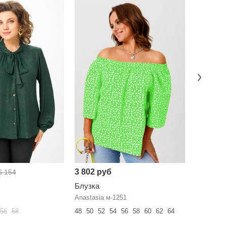
-13%
3 802 руб
4 642 р
6 154
Блузка
Блузка
Anastasia м-1251
Дали 537
56
58
48
50
52
54
56
58
60
62
64
46
48
50