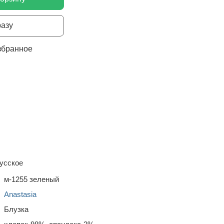
разу
збранное
усское
м-1255 зеленый
Anastasia
Блузка