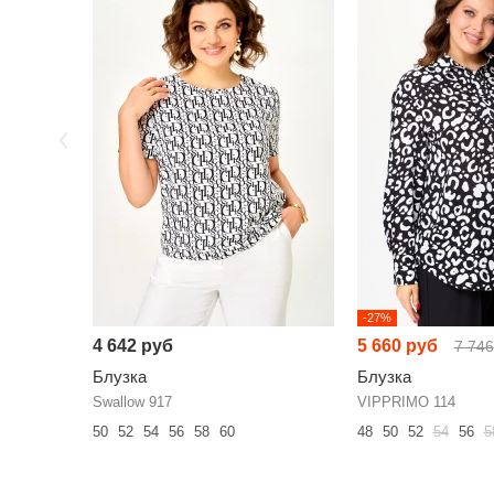
-27%
4 642 руб
5 660 руб
7 746
Блузка
Блузка
Swallow 917
VIPPRIMО 114
50
52
54
56
58
60
48
50
52
54
56
5