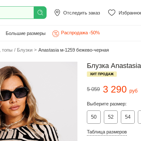
Отследить заказ
Избранно
Распродажа -50%
Большие размеры
, топы
/
Блузки
>
Anastasia м-1259 бежево-черная
Блузка Anastasi
ХИТ ПРОДАЖ
3 290
5 059
руб
Выберите размер:
50
52
54
Таблица размеров