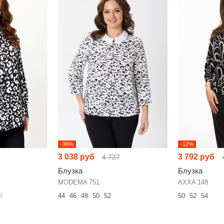
-36%
-12%
3 038 руб
3 792 руб
4 727
Блузка
Блузка
MODEMA 751
AXXA 148
8
44
46
48
50
52
50
52
54