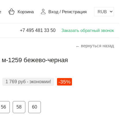
е
Корзина
Вход
/
Регистрация
+7 495 481 33 50
Заказать обратный звонок
← вернуться назад
a м-1259 бежево-черная
-35%
1 769
руб
- экономии!
56
58
60