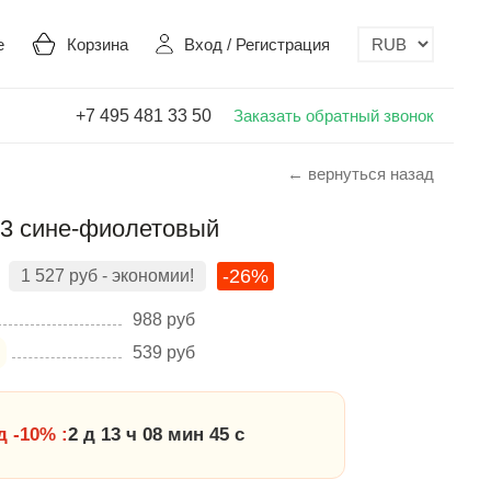
е
Корзина
Вход
/
Регистрация
+7 495 481 33 50
Заказать обратный звонок
← вернуться назад
423 сине-фиолетовый
-26%
1 527
руб
- экономии!
988
руб
539
руб
 -10% :
2 д 13 ч 08 мин 44 с