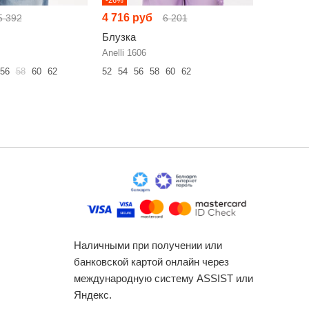
4 716 руб
4 716 р
5 392
6 201
Блузка
Блузка
Anelli 1606
Anelli 153
56
58
60
62
52
54
56
58
60
62
42
44
46
Наличными при получении или
банковской картой онлайн через
международную систему ASSIST или
Яндекс.