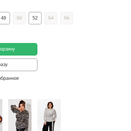
48
50
52
54
56
корзину
разу
збранное