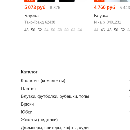
5 073 руб
4 760 руб
6 375
5 443
Блузка
Блузка
Таир-Гранд 62438
Nika.pl 0401231
48
50
52
54
56
58
60
62
64
44
46
48
50
52
5
Каталог
Костюмы (комплекты)
Платья
Блузки, футболки, рубашки, топы
Брюки
Юбки
Жакеты (пиджаки)
Джемперы, свитеры, кофты, худи