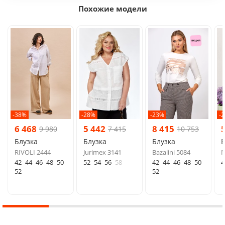
Похожие модели
-38%
-28%
-23%
-
6 468
5 442
8 415
9 980
7 415
10 753
Блузка
Блузка
Блузка
Б
RIVOLI 2444
Jurimex 3141
Bazalini 5084
М
42
44
46
48
50
52
54
56
58
42
44
46
48
50
4
52
52