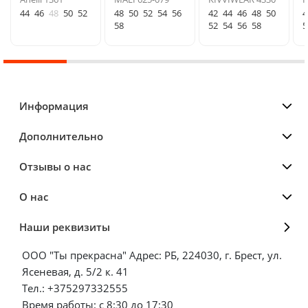
44
46
48
50
52
48
50
52
54
56
42
44
46
48
50
4
58
52
54
56
58
5
Информация
Дополнительно
Отзывы о нас
О нас
Наши реквизиты
ООО "Ты прекрасна" Адрес: РБ, 224030, г. Брест, ул.
Ясеневая, д. 5/2 к. 41
Тел.: +375297332555
Время работы: с 8:30 до 17:30