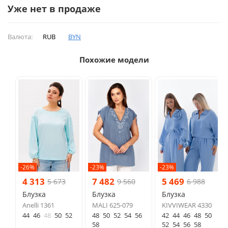
Уже нет в продаже
Валюта:
RUB
BYN
Похожие модели
-26%
-23%
-23%
4 313
7 482
5 469
5 673
9 560
6 988
Блузка
Блузка
Блузка
Anelli 1361
MALI 625-079
KIVVIWEAR 4330
44
46
48
50
52
48
50
52
54
56
42
44
46
48
50
58
52
54
56
58