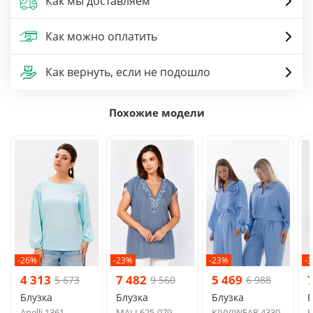
Как мы доставляем
Как можно оплатить
Как вернуть, если не подошло
Похожие модели
-26%
-23%
-23%
-
4 313
7 482
5 469
5 673
9 560
6 988
Блузка
Блузка
Блузка
Б
Anelli 1361
MALI 625-079
KIVVIWEAR 4330
R