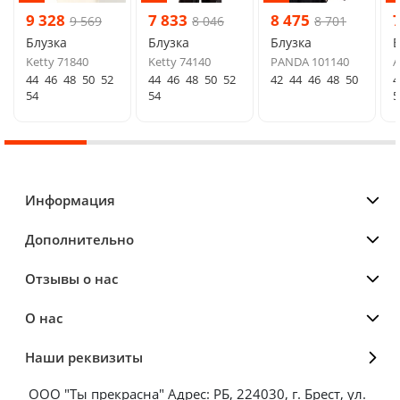
9 328
7 833
8 475
9 569
8 046
8 701
Блузка
Блузка
Блузка
Б
Ketty 71840
Ketty 74140
PANDA 101140
A
44
46
48
50
52
44
46
48
50
52
42
44
46
48
50
4
54
54
5
Информация
Дополнительно
Отзывы о нас
О нас
Наши реквизиты
ООО "Ты прекрасна" Адрес: РБ, 224030, г. Брест, ул.