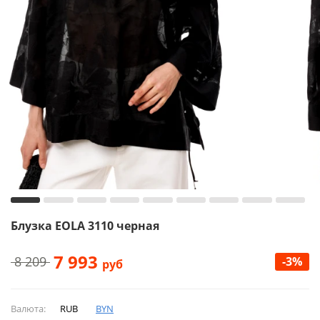
Блузка EOLA 3110 черная
7 993
8 209
-3%
руб
Валюта:
RUB
BYN