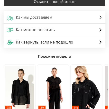
Оставить новый отзыв
Как мы доставляем
Как можно оплатить
Как вернуть, если не подошло
Похожие модели
-3%
-3%
-3%
-