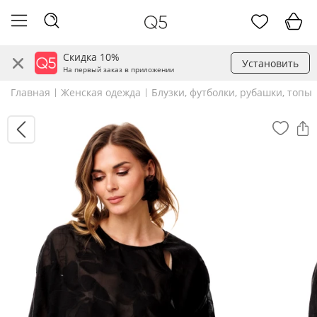
Скидка 10%
Установить
На первый заказ в приложении
Главная
Женская одежда
Блузки, футболки, рубашки, топы