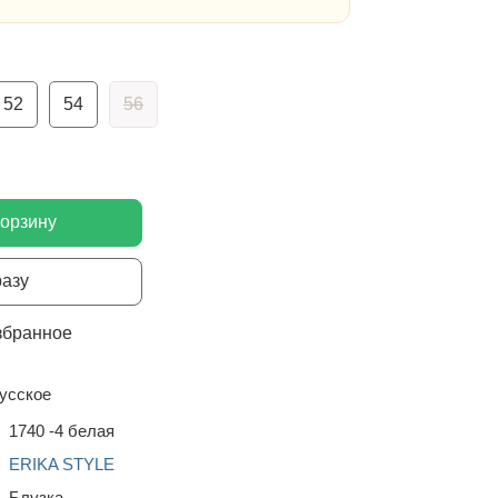
52
54
56
корзину
разу
збранное
усское
1740 -4 белая
ERIKA STYLE
Блузка