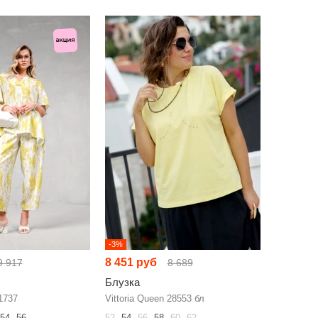
-3%
8 451 руб
9 917
8 689
Блузка
1737
Vittoria Queen 28553 бл
54
56
52
54
56
58
60
62