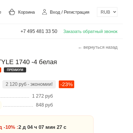
е
Корзина
Вход
/
Регистрация
+7 495 481 33 50
Заказать обратный звонок
← вернуться назад
YLE 1740 -4 белая
ПРЕМИУМ
-23%
2 120
руб
- экономии!
1 272
руб
848
руб
 -10% :
2 д 04 ч 07 мин 26 с