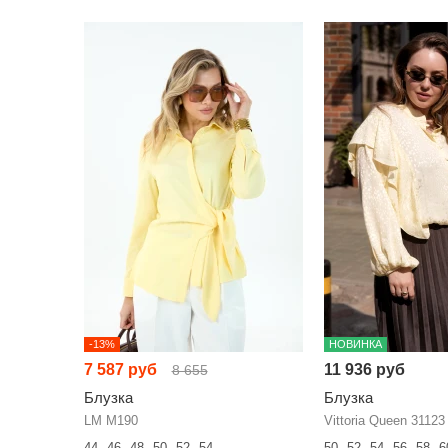
-13%
НОВИНКА
7 587 руб
11 936 руб
8 655
Блузка
Блузка
LM М190
Vittoria Queen 31123
44
46
48
50
52
54
50
52
54
56
58
6