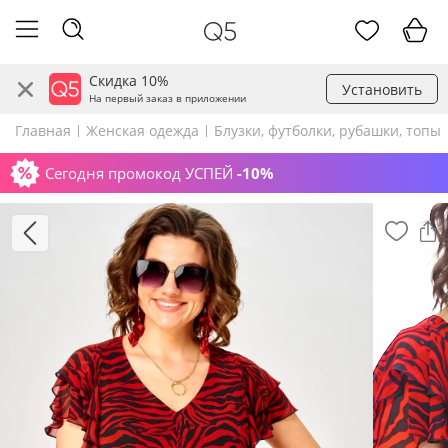
Скидка 10%
Установить
На первый заказ в приложении
Главная
Женская одежда
Блузки, футболки, рубашки, топы
Сегодня промокод УСПЕЙ
-10%