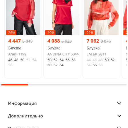
-26%
-20%
-22%
-
4 447
4 088
7 062
5 849
5 023
8 876
Блузка
Блузка
Блузка
Б
Anelli 1199
ANDINA CITY 5044
LM БК 2811
M
46
48
50
52
54
50
52
54
56
58
44
46
48
50
52
5
56
60
62
64
54
56
58
6
Информация
Дополнительно