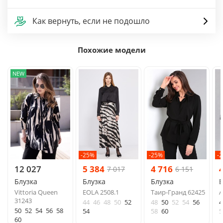
Как вернуть, если не подошло
Похожие модели
NEW
-25%
-25%
-
12 027
5 384
4 716
7 017
6 151
Блузка
Блузка
Блузка
Б
Vittoria Queen
EOLA 2508.1
Таир-Гранд 62425
A
31243
44
46
48
50
52
48
50
52
54
56
4
50
52
54
56
58
54
58
60
5
60