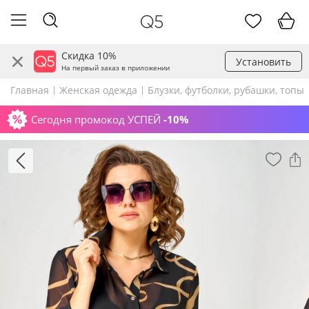
Скидка 10%
Установить
На первый заказ в приложении
Главная
Женская одежда
Блузки, футболки, рубашки, топы
Сегодня промокод УСПЕЙ
-10%