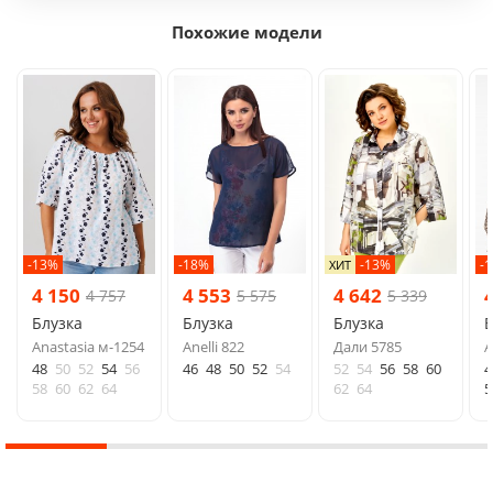
Похожие модели
-13%
-18%
-13%
-
ХИТ
4 150
4 553
4 642
4 757
5 575
5 339
Блузка
Блузка
Блузка
Б
Anastasia м-1254
Anelli 822
Дали 5785
A
48
50
52
54
56
46
48
50
52
54
52
54
56
58
60
4
58
60
62
64
62
64
5