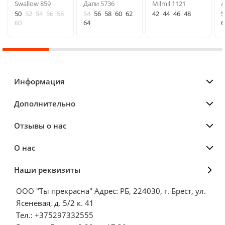
Swallow 859
Дали 5736
Milmil 1121
A
50
52
54
56
58
54
56
58
60
62
42
44
46
48
5
60
64
6
Информация
Дополнительно
Отзывы о нас
О нас
Наши реквизиты
ООО "Ты прекрасна" Адрес: РБ, 224030, г. Брест, ул.
Ясеневая, д. 5/2 к. 41
Тел.: +375297332555