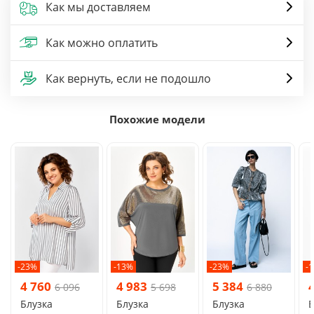
Как мы доставляем
Как можно оплатить
Как вернуть, если не подошло
Похожие модели
-23%
-13%
-23%
-
4 760
4 983
5 384
6 096
5 698
6 880
Блузка
Блузка
Блузка
Б