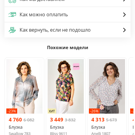
Как можно оплатить
Как вернуть, если не подошло
Похожие модели
-23%
-26%
-
ХИТ
4 760
3 449
4 313
6 082
3 832
5 673
Блузка
Блузка
Блузка
Б
Swallow 783
Bliss 9611
Anelli 1807
A