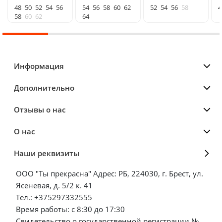
48
50
52
54
56
54
56
58
60
62
52
54
56
58
4
58
60
62
64
Информация
Дополнительно
Отзывы о нас
О нас
Наши реквизиты
ООО "Ты прекрасна" Адрес: РБ, 224030, г. Брест, ул.
Ясеневая, д. 5/2 к. 41
Тел.: +375297332555
Время работы: с 8:30 до 17:30
Свидетельство о государственной регистрации №