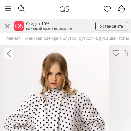
Скидка 10%
Установить
На первый заказ в приложении
Главная
Женская одежда
Блузки, футболки, рубашки, топы