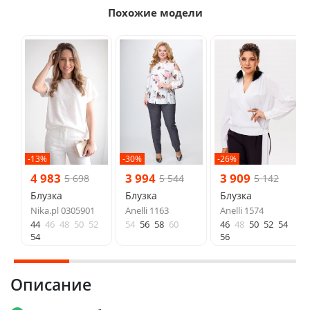
Похожие модели
-13%
-30%
-26%
4 983
3 994
3 909
5 698
5 544
5 142
Блузка
Блузка
Блузка
Nika.pl 0305901
Anelli 1163
Anelli 1574
44
46
48
50
52
54
56
58
60
46
48
50
52
54
54
56
Описание