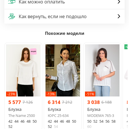
Как можно оплатить
Как вернуть, если не подошло
Похожие модели
N
-23%
-13%
-51%
5 577
6 314
3 038
7 126
7 212
6 188
Блузка
Блузка
Блузка
Б
The Name 2500
ЮРС 25-634
MODEMA 765-3
E
42
44
46
48
50
42
44
46
48
50
50
52
54
56
58
4
52
52
54
60
5