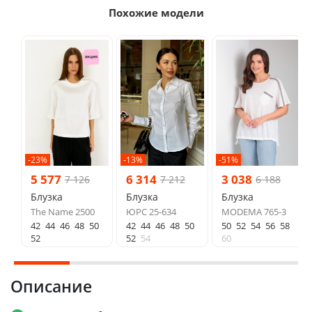
Похожие модели
-23%
-13%
-51%
5 577
6 314
3 038
7 126
7 212
6 188
Блузка
Блузка
Блузка
The Name 2500
ЮРС 25-634
MODEMA 765-3
42
44
46
48
50
42
44
46
48
50
50
52
54
56
58
52
52
54
60
Описание