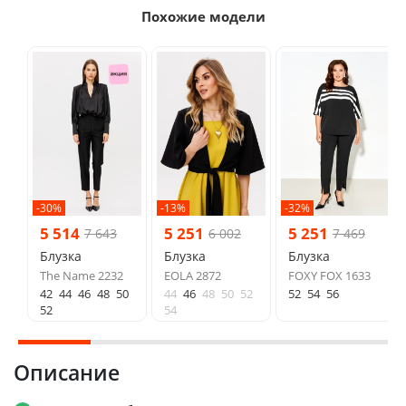
Похожие модели
-30%
-13%
-32%
5 514
5 251
5 251
7 643
6 002
7 469
Блузка
Блузка
Блузка
The Name 2232
EOLA 2872
FOXY FOX 1633
42
44
46
48
50
44
46
48
50
52
52
54
56
52
54
Описание