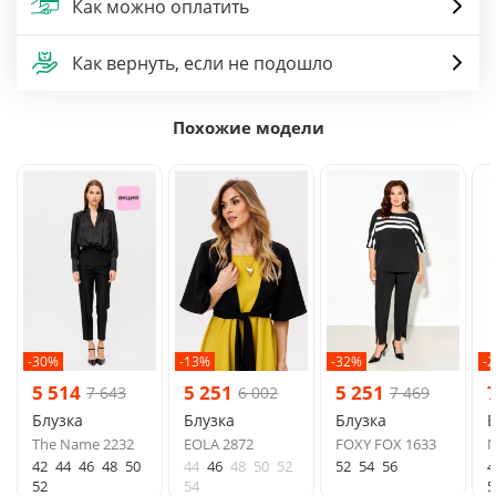
Как можно оплатить
Как вернуть, если не подошло
Похожие модели
-30%
-13%
-32%
-
5 514
5 251
5 251
7 643
6 002
7 469
Блузка
Блузка
Блузка
Б
The Name 2232
EOLA 2872
FOXY FOX 1633
M
42
44
46
48
50
44
46
48
50
52
52
54
56
4
52
54
5