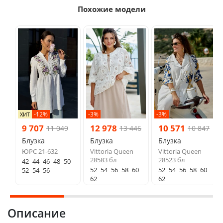
Похожие модели
-12%
-3%
-3%
ХИТ
9 707
12 978
10 571
11 049
13 446
10 847
Блузка
Блузка
Блузка
ЮРС 21-632
Vittoria Queen
Vittoria Queen
28583 бл
28523 бл
42
44
46
48
50
52
54
56
58
60
52
54
56
58
60
52
54
56
62
62
Описание