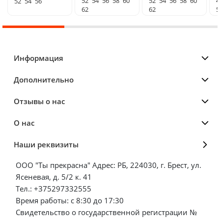
52
54
56
58
60
52
54
56
58
60
4
52
54
56
62
62
5
Информация
Дополнительно
Отзывы о нас
О нас
Наши реквизиты
ООО "Ты прекрасна" Адрес: РБ, 224030, г. Брест, ул.
Ясеневая, д. 5/2 к. 41
Тел.: +375297332555
Время работы: с 8:30 до 17:30
Свидетельство о государственной регистрации №