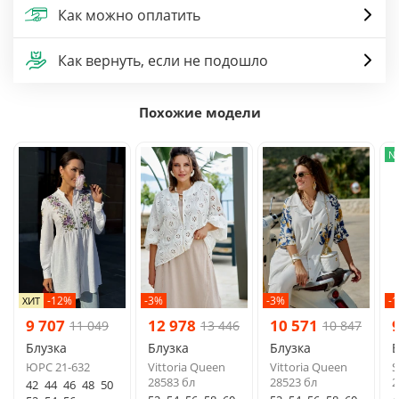
Как можно оплатить
Как вернуть, если не подошло
Похожие модели
N
-12%
-3%
-3%
-
ХИТ
9 707
12 978
10 571
11 049
13 446
10 847
Блузка
Блузка
Блузка
Б
ЮРС 21-632
Vittoria Queen
Vittoria Queen
S
28583 бл
28523 бл
2
42
44
46
48
50