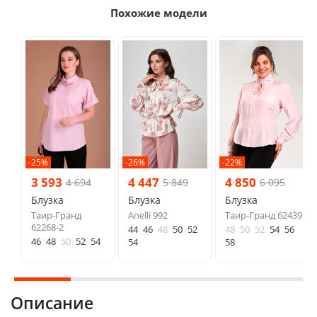
Похожие модели
-25%
-26%
-22%
3 593
4 447
4 850
4 694
5 849
6 095
Блузка
Блузка
Блузка
Таир-Гранд
Anelli 992
Таир-Гранд 62439
62268-2
44
46
48
50
52
48
50
52
54
56
46
48
50
52
54
54
58
Описание