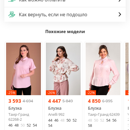
Как вернуть, если не подошло
Похожие модели
-25%
-26%
-22%
-
3 593
4 447
4 850
4 694
5 849
6 095
Блузка
Блузка
Блузка
Б
Таир-Гранд
Anelli 992
Таир-Гранд 62439
V
62268-2
2
44
46
48
50
52
48
50
52
54
56
46
48
50
52
54
5
54
58