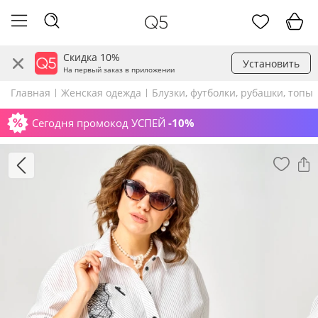
Скидка 10%
Установить
На первый заказ в приложении
Главная
Женская одежда
Блузки, футболки, рубашки, топы
Сегодня промокод УСПЕЙ
-10%