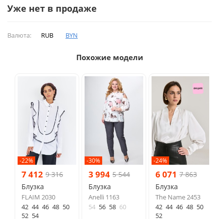
Уже нет в продаже
Валюта:
RUB
BYN
Похожие модели
-22%
-30%
-24%
7 412
3 994
6 071
9 316
5 544
7 863
Блузка
Блузка
Блузка
FLAIM 2030
Anelli 1163
The Name 2453
42
44
46
48
50
54
56
58
60
42
44
46
48
50
52
54
52