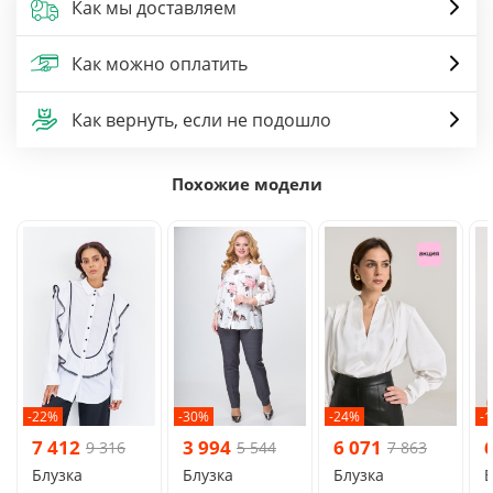
Как мы доставляем
Как можно оплатить
Как вернуть, если не подошло
Похожие модели
-22%
-30%
-24%
-
7 412
3 994
6 071
9 316
5 544
7 863
Блузка
Блузка
Блузка
Б