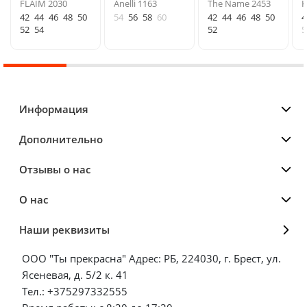
FLAIM 2030
Anelli 1163
The Name 2453
K
42
44
46
48
50
54
56
58
60
42
44
46
48
50
4
52
54
52
5
Информация
Дополнительно
Отзывы о нас
О нас
Наши реквизиты
ООО "Ты прекрасна" Адрес: РБ, 224030, г. Брест, ул.
Ясеневая, д. 5/2 к. 41
Тел.: +375297332555