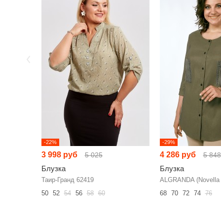
-22%
-29%
3 998 руб
4 286 руб
5 025
5 848
Блузка
Блузка
Таир-Гранд 62419
ALGRANDA (Novella 
50
52
54
56
58
60
68
70
72
74
76