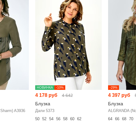
НОВИНКА
-10%
-29%
4 178 руб
4 397 руб
4 642
Блузка
Блузка
Sharm) A3936
Дали 5373
ALGRANDA (Nov
50
52
54
56
58
60
62
64
66
68
70