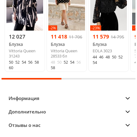
-2%
-23%
-
12 027
11 418
11 579
11 706
14 795
Блузка
Блузка
Блузка
Б
Vittoria Queen
Vittoria Queen
EOLA 3023
S
31243
28533 бл
7
44
46
48
50
52
50
52
54
56
58
48
50
52
54
56
4
54
60
58
Информация
Дополнительно
Отзывы о нас