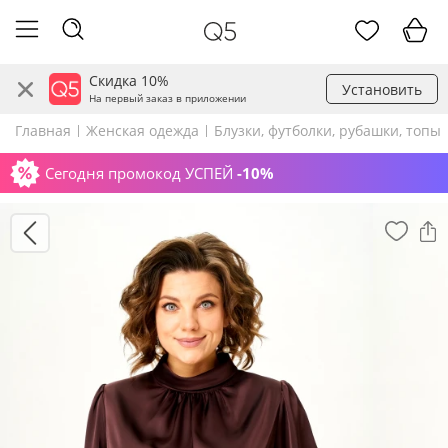
Скидка 10%
Установить
На первый заказ в приложении
Главная
Женская одежда
Блузки, футболки, рубашки, топы
Сегодня промокод УСПЕЙ
-10%