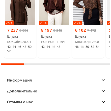
-22%
-13%
-19%
-
7 237
8 197
6 102
9 096
9 345
7 472
Блузка
Блузка
Блузка
Б
KOKOdea 20004
PUR PUR 11-454
Мода Юрс 2808
G
42
44
46
48
50
42
44
46
48
46
48
50
52
54
4
52
Информация
Дополнительно
Отзывы о нас