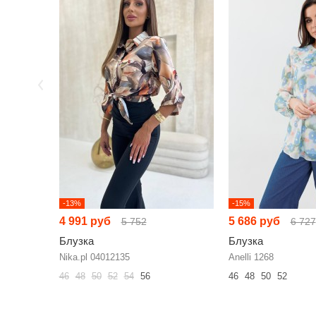
-13%
-15%
4 991 руб
5 686 руб
5 752
6 727
Блузка
Блузка
Nika.pl 04012135
Anelli 1268
46
48
50
52
54
56
46
48
50
52