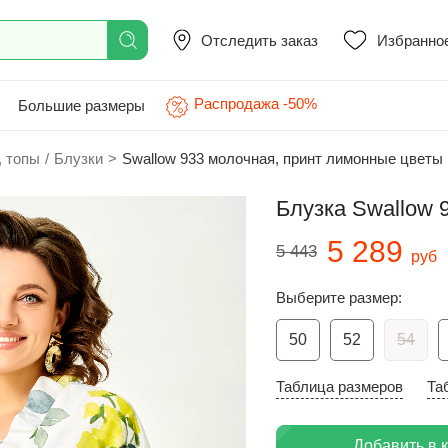
Отследить заказ
Избранно
Распродажа -50%
Большие размеры
, топы
/
Блузки
>
Swallow 933 молочная, принт лимонные цветы
Блузка Swallow 
5 289
5 443
руб
Выберите размер:
50
52
54
Таблица размеров
Та
Добавить в 