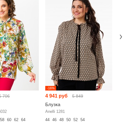
-16%
-13%
4 941 руб
5 289 р
5 706
5 849
Блузка
Блузка
5032
Anelli 1281
Swallow 7
58
60
62
64
44
46
48
50
52
54
48
50
52