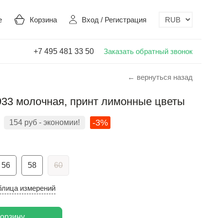
е
Корзина
Вход
/
Регистрация
+7 495 481 33 50
Заказать обратный звонок
← вернуться назад
933 молочная, принт лимонные цветы
-3%
154
руб
- экономии!
56
58
60
блица измерений
корзину