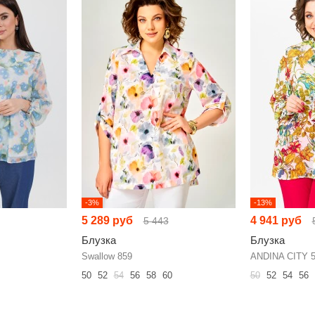
-3%
-13%
5 289 руб
4 941 руб
5 443
Блузка
Блузка
Swallow 859
ANDINA CITY 
50
52
54
56
58
60
50
52
54
56