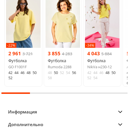
-22%
-34%
2 961
3 855
4 043
3 721
4 283
5 884
Футболка
Футболка
Футболка
Ф
GO F1001F
Rumoda 2288
NikVa н230-12
A
42
44
46
48
50
48
50
52
54
56
42
44
46
48
50
4
52
58
52
54
5
6
Информация
Дополнительно