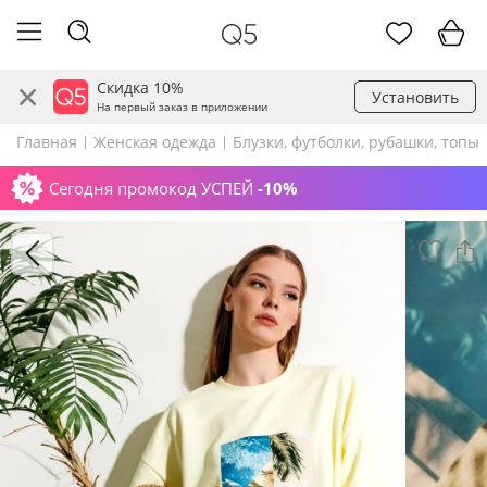
Скидка 10%
Установить
На первый заказ в приложении
Главная
Женская одежда
Блузки, футболки, рубашки, топы
Сегодня промокод УСПЕЙ
-10%