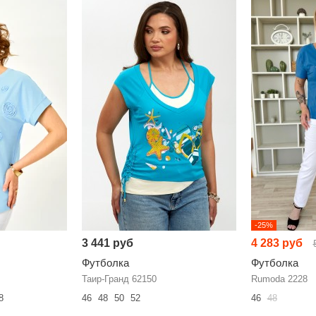
-25%
3 441 руб
4 283 руб
Футболка
Футболка
Таир-Гранд 62150
Rumoda 2228
8
46
48
50
52
46
48