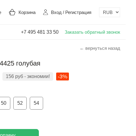
е
Корзина
Вход
/
Регистрация
+7 495 481 33 50
Заказать обратный звонок
← вернуться назад
4425 голубая
-3%
156
руб
- экономии!
50
52
54
корзину