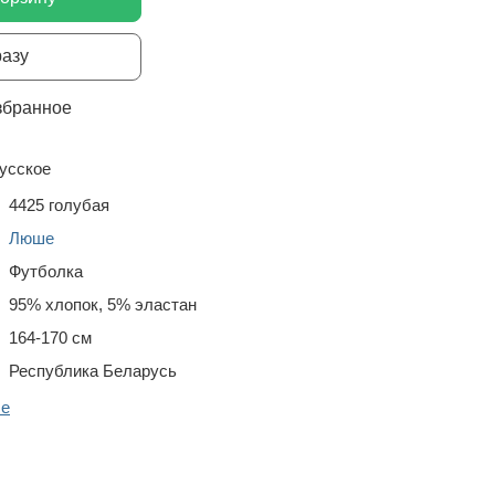
разу
збранное
усское
4425 голубая
Люше
Футболка
95% хлопок, 5% эластан
164-170 см
Республика Беларусь
ше