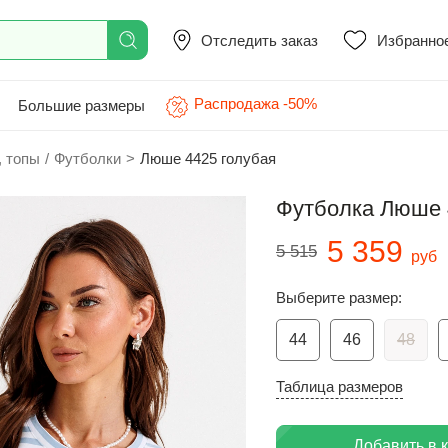
Отследить заказ
Избранно
Распродажа -50%
Большие размеры
, топы
/
Футболки
>
Люше 4425 голубая
Футболка Люше 
5 359
5 515
руб
Выберите размер:
44
46
48
Таблица размеров
Добавить в 