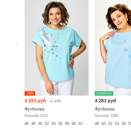
-20%
НОВИНКА
4 283 руб
4 283 руб
5 339
Футболка
Футболка
Rumoda 2252
Rumoda 2288
46
48
50
52
54
56
58
60
62
48
50
52
54
56
5