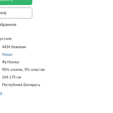
разу
збранное
усское
4434 бежевая
Люше
Футболка
95% хлопок, 5% эластан
164-170 см
Республика Беларусь
ше