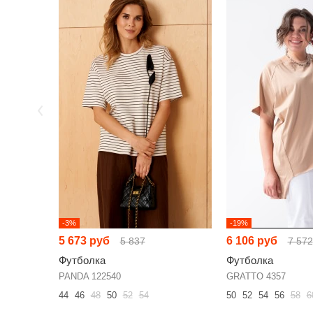
-3%
-19%
5 673 руб
6 106 руб
5 837
7 572
Футболка
Футболка
PANDA 122540
GRATTO 4357
44
46
48
50
52
54
50
52
54
56
58
6