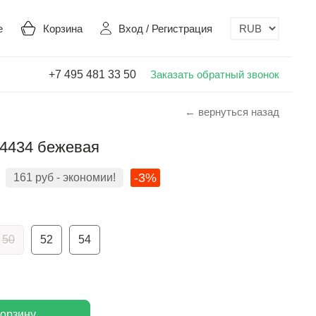
е
Корзина
Вход
/
Регистрация
+7 495 481 33 50
Заказать обратный звонок
← вернуться назад
4434 бежевая
-3%
161
руб
- экономии!
50
52
54
корзину