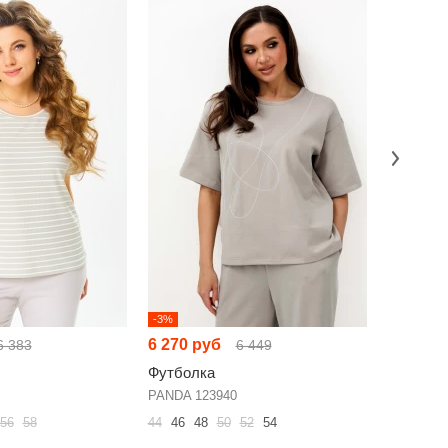
-3%
-3%
6 270 руб
9 849 р
6 383
6 449
Футболка
Футболк
PANDA 123940
Vittoria 
56
58
44
46
48
50
52
54
52
54
56