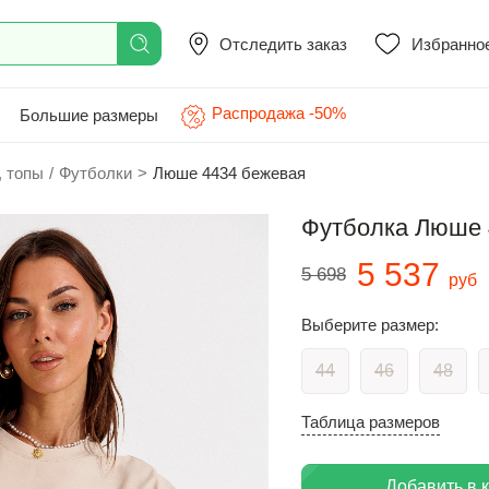
Отследить заказ
Избранно
Распродажа -50%
Большие размеры
, топы
/
Футболки
>
Люше 4434 бежевая
Футболка Люше 
5 537
5 698
руб
Выберите размер:
44
46
48
Таблица размеров
Добавить в 