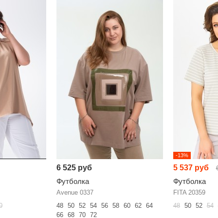
-13%
6 525 руб
5 537 руб
Футболка
Футболка
Avenue 0337
FITA 20359
0
48
50
52
54
56
58
60
62
64
48
50
52
54
66
68
70
72