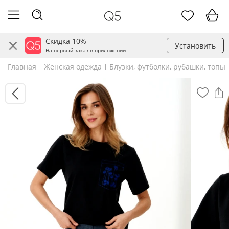
Скидка 10%
Установить
На первый заказ в приложении
Главная
Женская одежда
Блузки, футболки, рубашки, топы