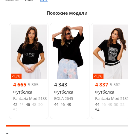
Похожие модели
-13%
-13%
4 665
4 343
4 837
5 365
5 562
Футболка
Футболка
Футболка
Fantazia Mod 5188
EOLA 2645
Fantazia Mod 5189
42
44
46
48
50
44
46
48
44
46
48
50
52
52
54