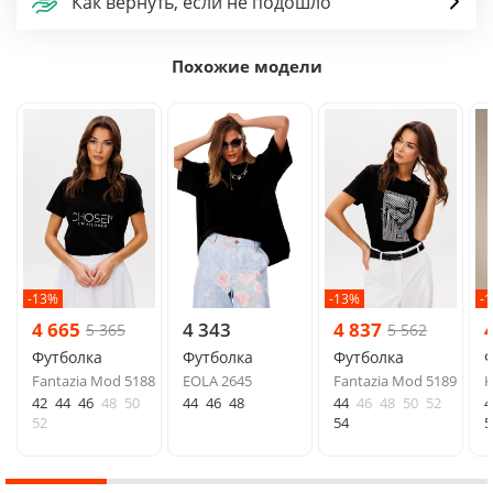
Как вернуть, если не подошло
Похожие модели
-13%
-13%
-
4 665
4 343
4 837
5 365
5 562
Футболка
Футболка
Футболка
Ф
Fantazia Mod 5188
EOLA 2645
Fantazia Mod 5189
K
42
44
46
48
50
44
46
48
44
46
48
50
52
4
52
54
5