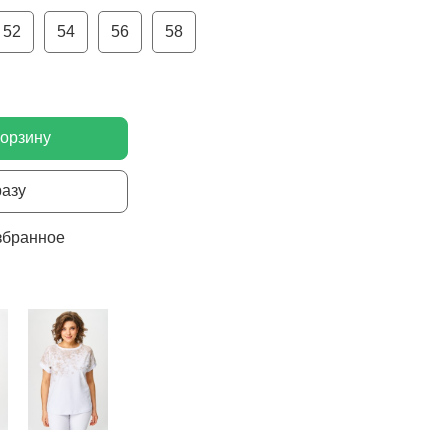
52
54
56
58
корзину
разу
збранное