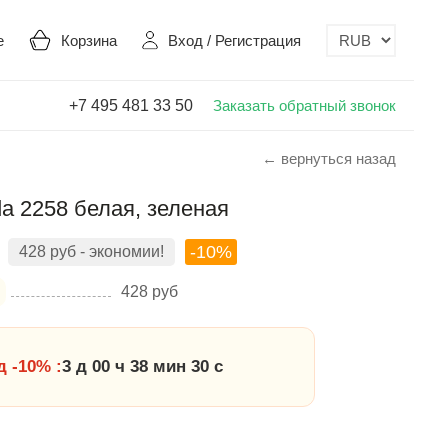
е
Корзина
Вход
/
Регистрация
+7 495 481 33 50
Заказать обратный звонок
← вернуться назад
 2258 белая, зеленая
-10%
428
руб
- экономии!
428
руб
 -10% :
3 д 00 ч 38 мин 30 с