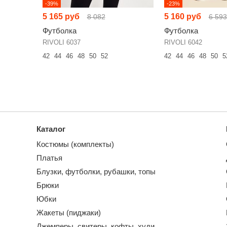
-39%
-23%
5 165 руб
5 160 руб
8 082
6 593
Футболка
Футболка
RIVOLI 6037
RIVOLI 6042
42
44
46
48
50
52
42
44
46
48
50
5
Каталог
Костюмы (комплекты)
Платья
Блузки, футболки, рубашки, топы
Брюки
Юбки
Жакеты (пиджаки)
Джемперы, свитеры, кофты, худи