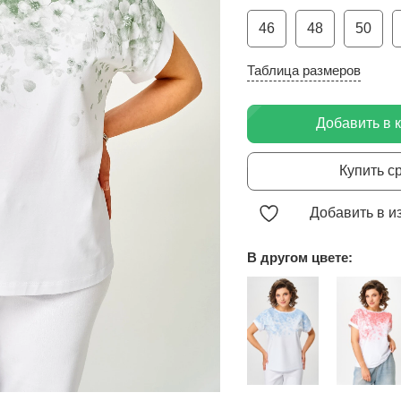
46
48
50
Таблица размеров
Добавить в 
Купить с
Добавить в и
В другом цвете: