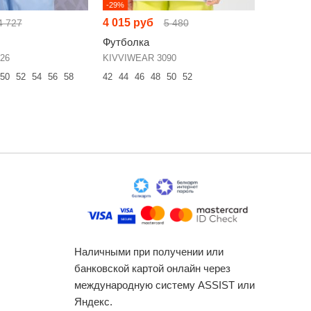
-29%
-26%
4 015 руб
3 909 р
4 727
5 480
Футболка
Футболк
26
KIVVIWEAR 3090
Anelli 154
50
52
54
56
58
42
44
46
48
50
52
42
44
46
Наличными при получении или
банковской картой онлайн через
международную систему ASSIST или
Яндекс.