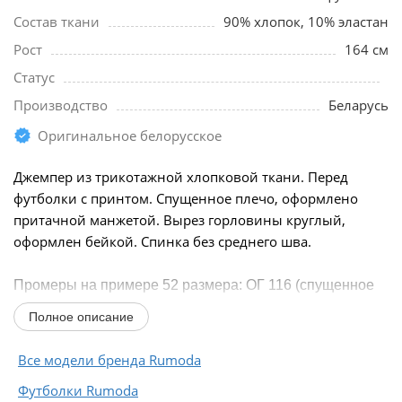
Состав ткани
90% хлопок, 10% эластан
Рост
164 см
Статус
Производство
Беларусь
Оригинальное белорусское
Джемпер из трикотажной хлопковой ткани. Перед
футболки с принтом. Спущенное плечо, оформлено
притачной манжетой. Вырез горловины круглый,
оформлен бейкой. Спинка без среднего шва.
Промеры на примере 52 размера: ОГ 116 (спущенное
плечо), ОБ 116, длина по спинке 61,5 см.
Полное описание
Длина рукава от основания...
Все модели бренда Rumoda
Футболки Rumoda