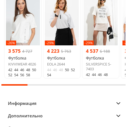
-26%
-29%
-29%
-
3 575
4 223
4 537
4 727
5 763
6 188
Футболка
Футболка
Футболка
Ф
KIVVIWEAR 4026
EOLA 2644
SILVERSPICE S-
K
7403
42
44
46
48
50
44
46
48
50
52
4
42
44
46
48
52
54
56
58
54
5
Информация
Дополнительно