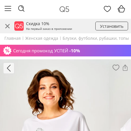
Скидка 10%
Установить
На первый заказ в приложении
Главная
Женская одежда
Блузки, футболки, рубашки, топы
Сегодня промокод УСПЕЙ
-10%