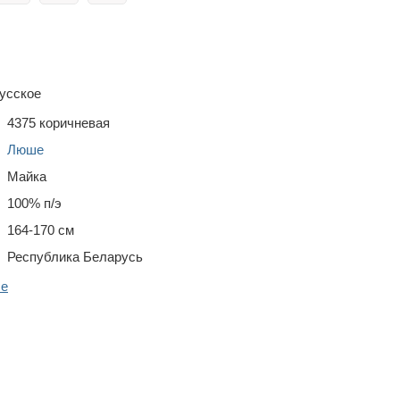
усское
4375 коричневая
Люше
Майка
100% п/э
164-170 см
Республика Беларусь
ше