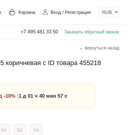
е
Корзина
Вход
/
Регистрация
+7 495 481 33 50
Заказать обратный звонок
← вернуться назад
 коричневая с ID товара 455218
 -10% :
1 д 01 ч 40 мин 57 с
50
52
54