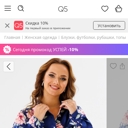
Скидка 10%
Установить
На первый заказ в приложении
Главная
Женская одежда
Блузки, футболки, рубашки, топы
Сегодня промокод УСПЕЙ
-10%