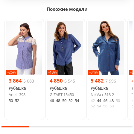
Похожие модели
-26%
-13%
-34%
-
3 864
4 850
5 482
5 083
5 545
7 996
Рубашка
Рубашка
Рубашка
Anelli 398
GIZART 15450
NikVa н518-2
Т
50
52
46
48
50
52
54
42
44
46
48
50
4
52
54
56
58
5