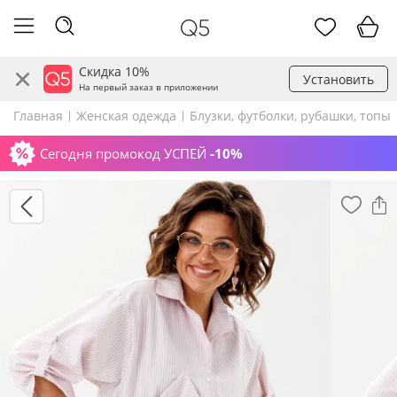
Скидка 10%
Установить
На первый заказ в приложении
Главная
Женская одежда
Блузки, футболки, рубашки, топы
Сегодня промокод УСПЕЙ
-10%