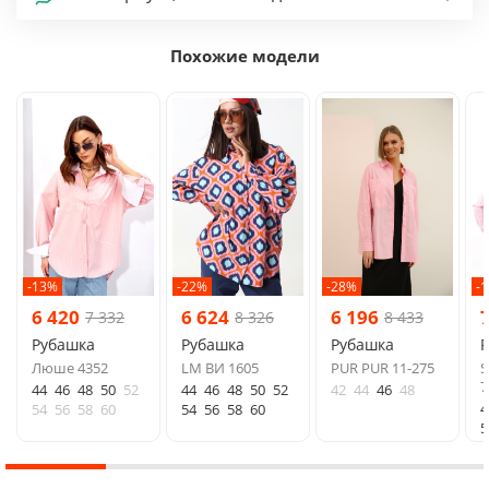
Похожие модели
-13%
-22%
-28%
-
6 420
6 624
6 196
7 332
8 326
8 433
Рубашка
Рубашка
Рубашка
Люше 4352
LM ВИ 1605
PUR PUR 11-275
S
7
44
46
48
50
52
44
46
48
50
52
42
44
46
48
4
54
56
58
60
54
56
58
60
5