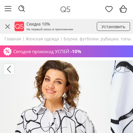
Скидка 10%
Установить
На первый заказ в приложении
Главная
Женская одежда
Блузки, футболки, рубашки, топы
Сегодня промокод УСПЕЙ
-10%