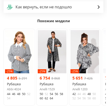
Как вернуть, если не подошло
Похожие модели
-25%
-25%
-25%
4 805
6 754
5 651
6 291
8 868
7 426
Рубашка
Рубашка
Рубашка
Abbi 4024
Anelli 1529
Anelli 1203
A
44
46
48
50
52
50
52
54
56
58
42
44
46
48
50
4
54
60
62
64
52
54
56
58
60
5
6